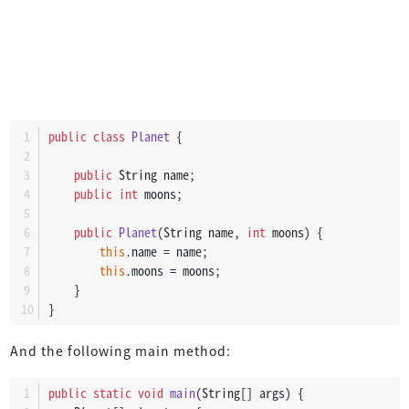
public
class
Planet
 {
public
 String name;
public
int
 moons;
public
Planet
(String name, 
int
 moons)
 {
this
.name = name;
this
.moons = moons;
    }
}
And the following main method:
public
static
void
main
(String[] args)
 {