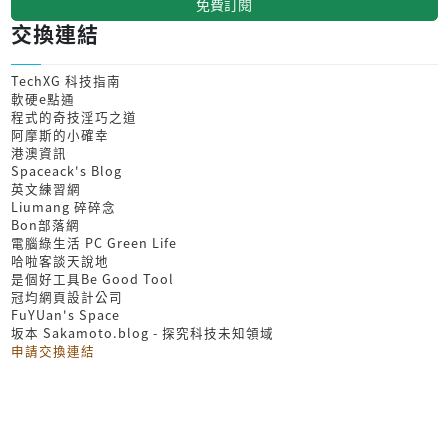
免費訂閱
交換連結
TechXG 科技指南
軟硬e點通
程式的奇技淫巧之道
阿摩斯的小確幸
港澳資訊
Spaceack's Blog
英文練習網
Liumang 碎碎念
Bon部落網
電腦綠生活 PC Green Life
哈啦客談天說地
是個好工具Be Good Tool
冠均網頁設計公司
FuYUan's Space
坂本 Sakamoto.blog - 探究科技未知領域
申請交換連結