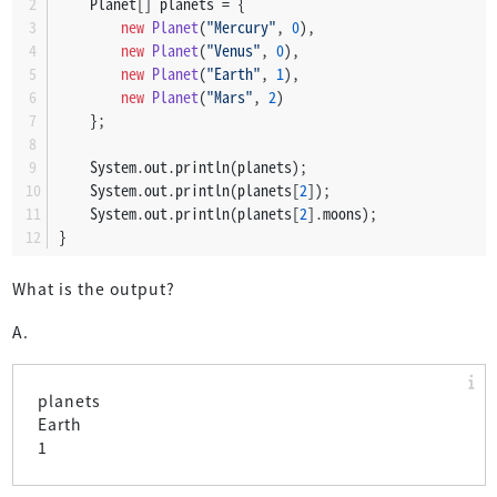
    Planet[] planets = {
new
Planet
(
"Mercury"
, 
0
),
new
Planet
(
"Venus"
, 
0
),
new
Planet
(
"Earth"
, 
1
),
new
Planet
(
"Mars"
, 
2
)
    };
    System.out.println(planets);
    System.out.println(planets[
2
]);
    System.out.println(planets[
2
].moons);
}
What is the output?
A.
planets
Earth
1