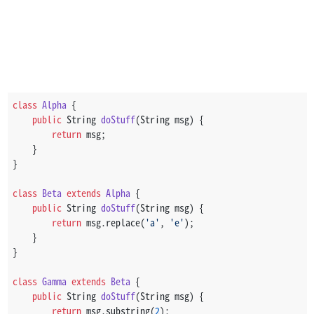
class
Alpha
 {
public
 String 
doStuff
(String msg)
 {
return
 msg;
    }
}
class
Beta
extends
Alpha
 {
public
 String 
doStuff
(String msg)
 {
return
 msg.replace(
'a'
, 
'e'
);
    }
}
class
Gamma
extends
Beta
 {
public
 String 
doStuff
(String msg)
 {
return
 msg.substring(
2
);