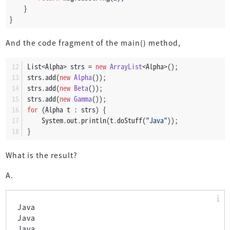
    }
}
And the code fragment of the main() method,
List<Alpha> strs = 
new
ArrayList
<Alpha>();
strs.add(
new
Alpha
());
strs.add(
new
Beta
());
strs.add(
new
Gamma
());
for
 (Alpha t : strs) {
    System.out.println(t.doStuff(
"Java"
));
}
What is the result?
A.
Java
Java
Java