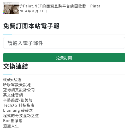
仿Paint.NET的開源且跨平台繪圖軟體－Pinta
2014 年 8 月 31 日
免費訂閱本站電子報
免費訂閱
交換連結
軟硬e點通
哈啦客談天說地
冠均網頁設計公司
英文練習網
半熟態度-歐美加
TechXG 科技指南
Liumang 碎碎念
程式的奇技淫巧之道
Bon部落網
迴旋人生