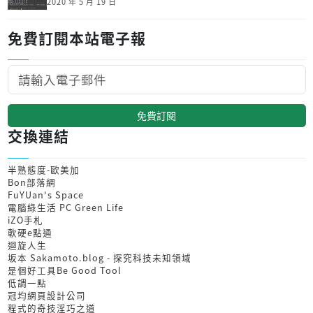
2020 年 5 月 19 日
免費訂閱本站電子報
免費訂閱
交換連結
半熟態度-歐美加
Bon部落網
FuYUan's Space
電腦綠生活 PC Green Life
iZO手札
軟硬e點通
迴旋人生
坂本 Sakamoto.blog - 探究科技未知領域
是個好工具Be Good Tool
低調一點
冠均網頁設計公司
程式的奇技淫巧之道