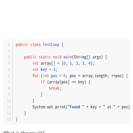
public
class
TestLoop
 {
public
static
void
main
(String[] args)
 {
int
 array[] = {
0
, 
1
, 
2
, 
3
, 
4
};
int
key
=
3
;
for
 (
int
pos
=
0
; pos < array.length; ++pos) {
if
 (array[pos] == key) {
break
;
            }
        }
        System.out.print(
"Found "
 + key + 
" at "
 + pos);
    }
}
What is the result?