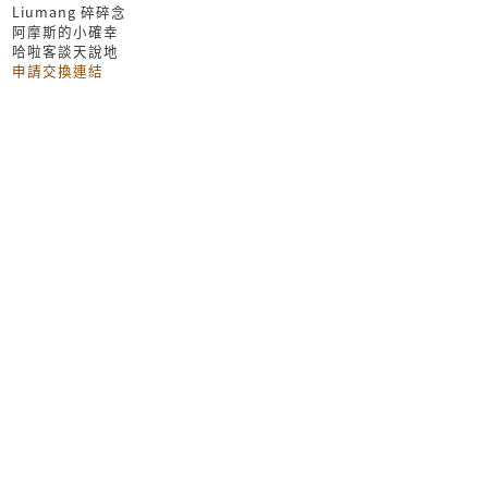
Liumang 碎碎念
阿摩斯的小確幸
哈啦客談天說地
申請交換連結