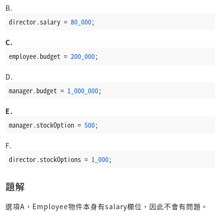
B.
director.salary = 
80_000
;
C.
employee.budget = 
200_000
;
D.
manager.budget = 
1_000_000
;
E.
manager.stockOption = 
500
;
F.
director.stockOptions = 
1_000
;
題解
選項A，Employee物件本身有salary欄位，因此不會有問題。