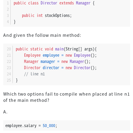
public
class
Director
extends
Manager
 {
public
int
 stockOptions;
}
And given the follow main method:
public
static
void
main
(String[] args)
{
Employee
employee
=
new
Employee
();
Manager
manager
=
new
Manager
();
Director
director
=
new
Director
();
// line n1
}
Which two options fail to compile when placed at line n1
of the main method?
A.
employee.salary = 
50_000
;