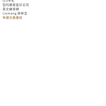
iZO手札
冠均網頁設計公司
英文練習網
Liumang 碎碎念
申請交換連結