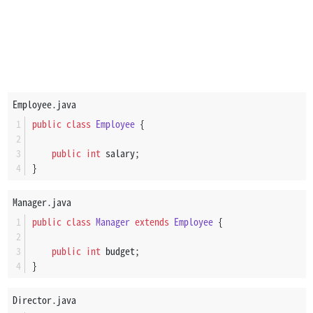
Employee.java
public
class
Employee
 {
public
int
 salary;
}
Manager.java
public
class
Manager
extends
Employee
 {
public
int
 budget;
}
Director.java