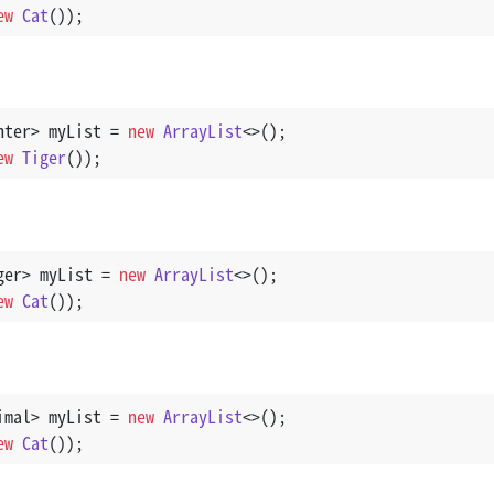
ew
Cat
());
nter> myList = 
new
ArrayList
<>();
ew
Tiger
());
ger> myList = 
new
ArrayList
<>();
ew
Cat
());
imal> myList = 
new
ArrayList
<>();
ew
Cat
());