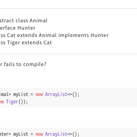
stract class Animal
terface Hunter
ass Cat extends Animal implements Hunter
ass Tiger extends Cat
 fails to compile?
imal> myList = 
new
ArrayList
<>();
ew
Tiger
());
nter> myList = 
new
ArrayList
<>();