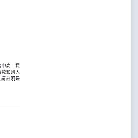
台中高工資
喜歡和別人
且請註明是