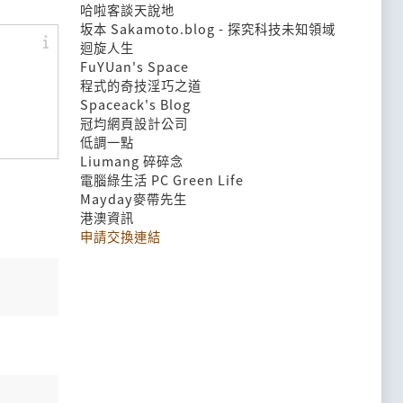
哈啦客談天說地
坂本 Sakamoto.blog - 探究科技未知領域
迴旋人生
FuYUan's Space
程式的奇技淫巧之道
Spaceack's Blog
冠均網頁設計公司
低調一點
Liumang 碎碎念
電腦綠生活 PC Green Life
Mayday麥帶先生
港澳資訊
申請交換連結