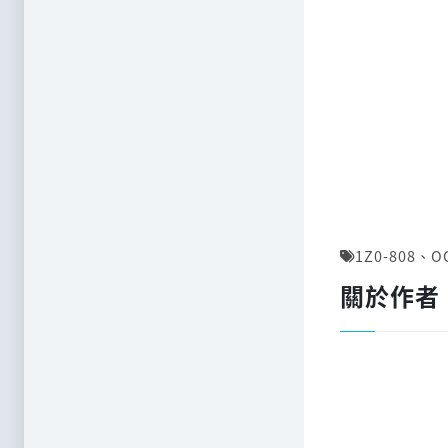
1Z0-808
、
O
關於作者