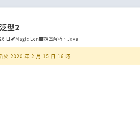
]泛型2
26 日
Magic Len
題庫解析
、
Java
新於
2020 年 2 月 15 日 16 時