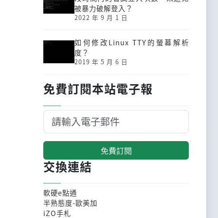
被暴力破解登入？
2022 年 9 月 1 日
如何修改Linux TTY的螢幕解析
度？
2019 年 5 月 6 日
免費訂閱本站電子報
免費訂閱
交換連結
軟硬e點通
半熟態度-歐美加
iZO手札