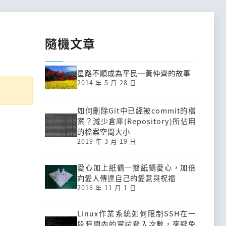
隨機文章
星路不順成為平民─黃仲齊的故事
2014 年 5 月 28 日
如何刪除Git中已經被commit的檔
案？減少倉庫(Repository)所佔用
的檔案空間大小
2019 年 3 月 19 日
愛心加上紙鶴─雙紙鶴愛心，加倍
向愛人傳達自己的愛意與祝福
2016 年 11 月 1 日
Linux作業系統如何限制SSH在一
段時間內的嘗試登入次數，來避免