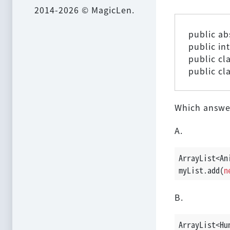
2014-2026 © MagicLen.
public ab
public in
public cl
public cl
Which answer
A.
ArrayList<An
myList.add(
n
B.
ArrayList<Hu