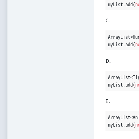
myList.add(
n
C.
ArrayList<Hu
myList.add(
n
D.
ArrayList<Ti
myList.add(
n
E.
ArrayList<An
myList.add(
n