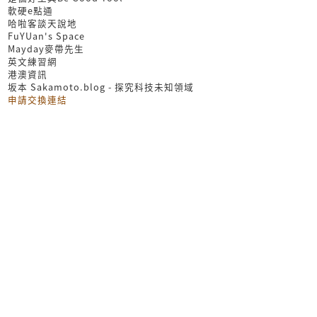
軟硬e點通
哈啦客談天說地
FuYUan's Space
Mayday麥帶先生
英文練習網
港澳資訊
坂本 Sakamoto.blog - 探究科技未知領域
申請交換連結