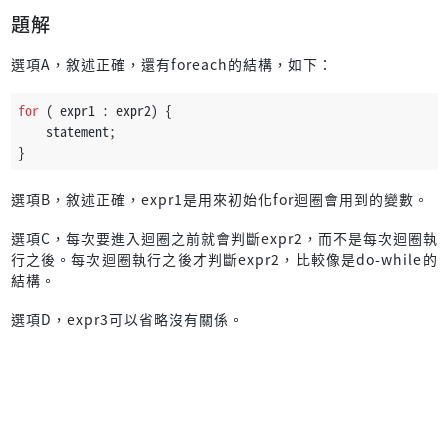
題解
選項A，敘述正確，還有foreach的結構，如下：
for
 ( expr1 : expr2) {
    statement;
}
選項B，敘述正確，expr1是用來初始化for迴圈會用到的變數。
選項C，每次要進入迴圈之前就會判斷expr2，而不是每次迴圈執
行之後。每次迴圈執行之後才判斷expr2，比較像是do-while的
結構。
選項D，expr3可以省略沒有關係。