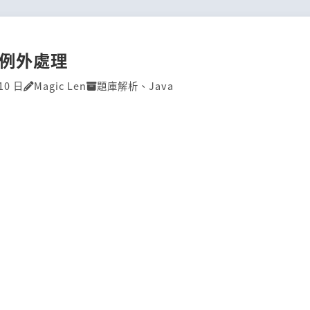
P]例外處理
10 日
Magic Len
題庫解析
、
Java