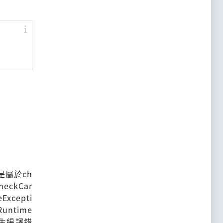
n是屬於ch
ckCar
xcepti
untime
而發生編譯錯