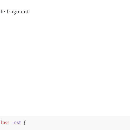
de fragment:
class
Test
 {