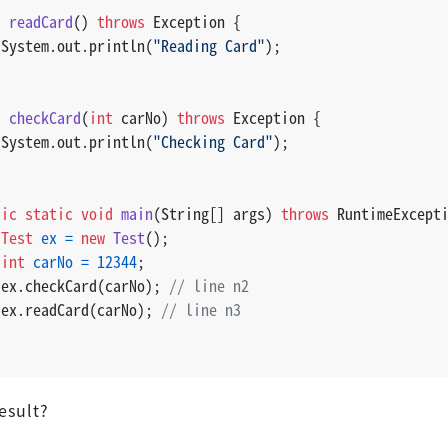
d
readCard
()
throws
 Exception {
 System.out.println(
"Reading Card"
);
d
checkCard
(
int
 carNo)
throws
 Exception {
 System.out.println(
"Checking Card"
);
lic
static
void
main
(String[] args)
throws
 RuntimeExcept
Test
ex
=
new
Test
();
int
carNo
=
12344
;
 ex.checkCard(carNo); 
// line n2
 ex.readCard(carNo); 
// line n3
esult?