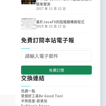
簡單實測
2017 年 11 月 12 日
基於JavaFX的陰陽曆轉換程式
2015 年 12 月 17 日
免費訂閱本站電子報
免費訂閱
交換連結
低調一點
是個好工具Be Good Tool
半熟態度-歐美加
FuYUan's Space