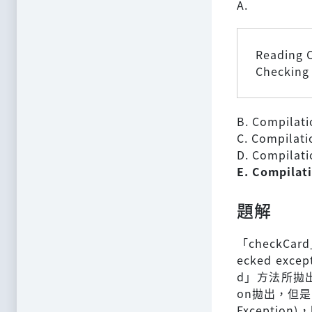
A.
Reading 
Checking
B. Compilatio
C. Compilatio
D. Compilatio
E. Compilati
題解
「checkCar
ecked ex
d」方法所拋出的
on拋出，但是Ex
Exception