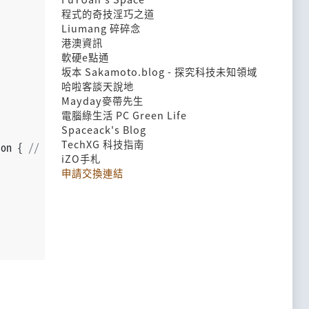
程式的奇技淫巧之道
Liumang 碎碎念
港澳資訊
軟硬e點通
坂本 Sakamoto.blog - 探究科技未知領域
哈啦客談天說地
Mayday麥帶先生
電腦綠生活 PC Green Life
Spaceack's Blog
TechXG 科技指南
ion { 
// line n1
iZO手札
申請交換連結