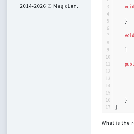
2014-2026 © MagicLen.
voi
       
    }
voi
       
    }
pub
       
       
    }
}
What is the r