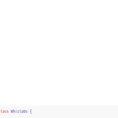
class
Whizlabs
 {