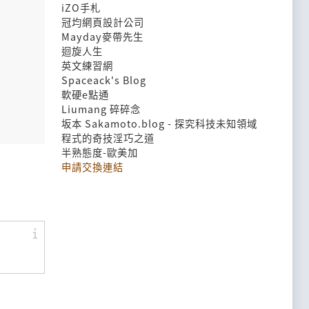
iZO手札
冠均網頁設計公司
Mayday麥帶先生
迴旋人生
英文練習網
Spaceack's Blog
軟硬e點通
Liumang 碎碎念
坂本 Sakamoto.blog - 探究科技未知領域
程式的奇技淫巧之道
半熟態度-歐美加
申請交換連結