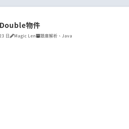
]Double物件
23 日
Magic Len
題庫解析
、
Java