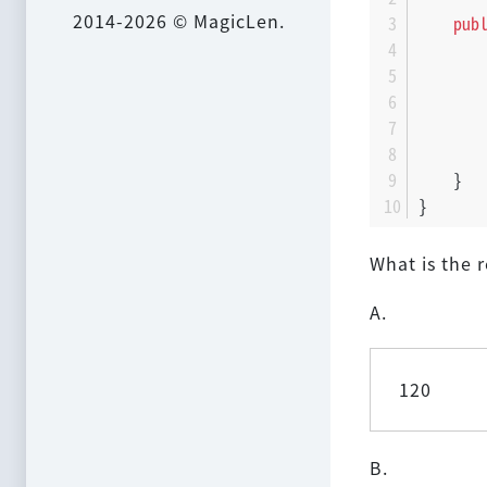
2014-2026 © MagicLen.
pub
       
       
       
    }
}
What is the r
A.
120
B.