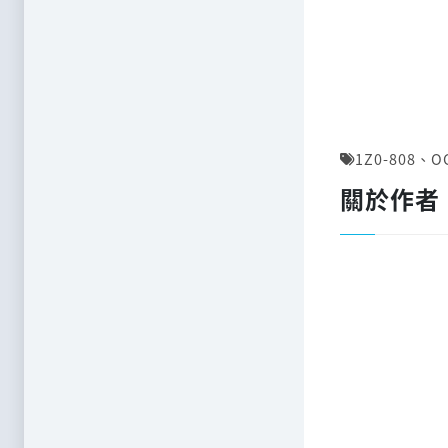
1Z0-808
、
O
關於作者