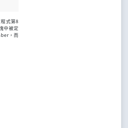
在程式第8
區塊中被定
ber，而