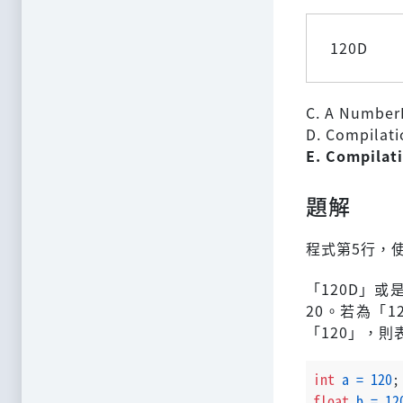
120D
C. A Number
D. Compilatio
E. Compilati
題解
程式第5行，使用
「120D」或
20。若為「1
「120」，則
int
a
=
120
;
float
b
=
12