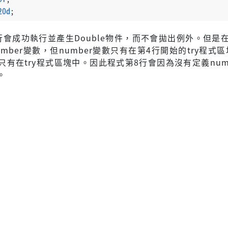
20d
;
行會成功執行並產生Double物件，而不會拋出例外。但是
mber變數，但number變數只有在第4行開始的try程式
只有在try程式區塊中。因此程式第8行會因為沒有定義num
。