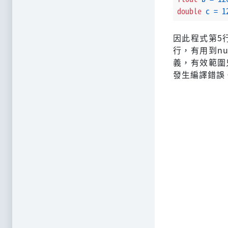
double
c
=
1
因此程式第5
行，有用到nu
義，有效範圍
發生編譯錯誤