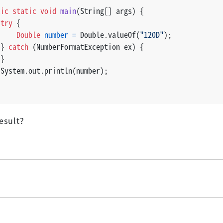
lic
static
void
main
(String[] args)
 {
try
 {
Double
number
=
 Double.valueOf(
"120D"
);
 } 
catch
 (NumberFormatException ex) {
 }
 System.out.println(number);
esult?