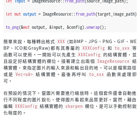
let
input
 = ImageResource::
from_path
(source_image_path);
let
mut 
output
 = ImageResource::
from_path
(target_image_path);
to_png
(&
mut
 output, &input, &config).
unwrap
();
簡單來說，每種轉出格式
XXX
(如BMP、JPG、PNG、GIF、WE
BP、ICO和GrayRaw)都有其專屬的
XXXConfig
和
to_xxx
等
函數可以使用。一開始可以先產生
XXXConfig
的結構實體，並
且設定好結構實體的欄位。接著建立出兩個
ImageResource
結
構實體，來指定圖片的輸入來源和輸出目的地，可以是檔案路徑
或是
Vec<u8>
結構實體。最後再呼叫
to_xxx
函數來處理即
可。
在預設的情況下，當圖片需要進行縮放時，這個套件還會自動進
行不同程度的圖片銳化，使得圖片看起來品質更好。當然，藉由
編輯
XXXConfig
結構實體的
sharpen
欄位，是可以手動控制銳
化程度的。