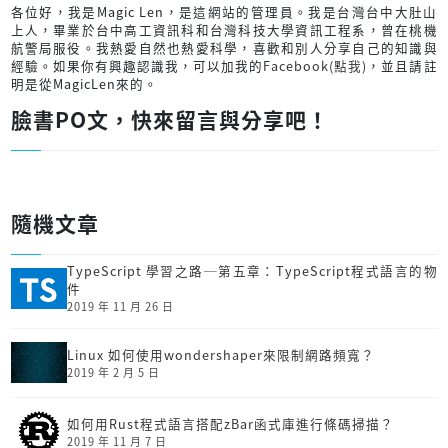
各位好，我是Magic Len，是這網站的管理員。我是台灣台中大肚山
上人，畢業於台中高工資訊科和台灣科技大學資訊工程系，曾在桃機
航警局服役。我熱愛自然也熱愛科學，喜歡和別人分享自己的知識與
經驗。如果你有興趣認識我，可以加我的
Facebook(點我)
，並且請註
明是從MagicLen來的。
臉書PO文，快來留言與分享吧！
隨機文章
TypeScript 學習之路─第五章：TypeScript程式語言的物
件
2019 年 11 月 26 日
Linux 如何使用wondershaper來限制網路頻寬？
2019 年 2 月 5 日
如何用Rust程式語言搭配zBar函式庫進行條碼掃描？
2019 年 11 月 7 日