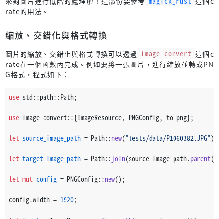
來對圖片進行低階的處理啦！這部份要參考
magick_rust
這個c
rate的用法。
縮放、交錯化與格式轉換
圖片的縮放、交錯化與格式轉換可以透過
image_convert
這個c
rate在一個函數內完成。例如要將一張圖片，進行縮放並轉成PN
G格式，程式如下：
use
 std::path::Path;
use
 image_convert::{ImageResource, PNGConfig, to_png};
let
source_image_path
 = Path::
new
(
"tests/data/P1060382.JPG"
);
let
target_image_path
 = Path::
join
(source_image_path.
parent
()
let
mut 
config
 = PNGConfig::
new
();
config.width = 
1920
;