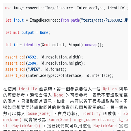
use
 image_convert::{ImageResource, InterlaceType, identify};
let
input
 = ImageResource::
from_path
(
"tests/data/P1060382.JPG
let
mut 
output
 = 
None
;
let
id
 = 
identify
(&
mut
 output, &input).
unwrap
();
assert_eq!
(
4592
, id.resolution.width);
assert_eq!
(
2584
, id.resolution.height);
assert_eq!
(
"JPEG"
, id.format);
assert_eq!
(InterlaceType::NoInterlace, id.interlace);
在使用
identify
函數時，第一個參數要傳入一個
Option
列舉
的可變參考，通常會傳入
None
的可變參考，表示不要讀取完整
的圖片，只讀取圖片資訊，如此一來可以省下很多讀取時間。不
過如果想要同時讀取圖片的影像資料和圖片資訊的話，第一個參
數可以傳入
Some(None)
，在成功執行
identify
函數後，
So
me(None)
就會被改為
Some(Some(image_convert::magick_ru
st::MagickWand))
，接著我們就可以用這個
MagickWand
實體