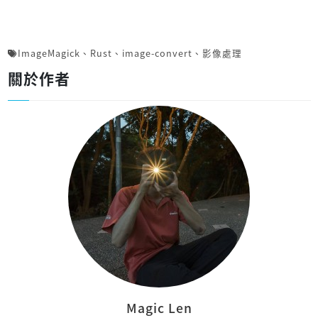
ImageMagick
、
Rust
、
image-convert
、
影像處理
關於作者
Magic Len