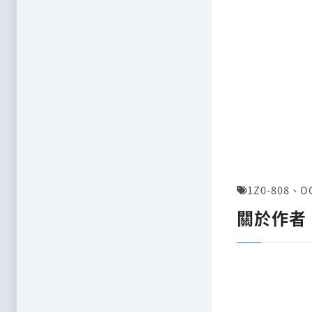
1Z0-808
、
O
關於作者