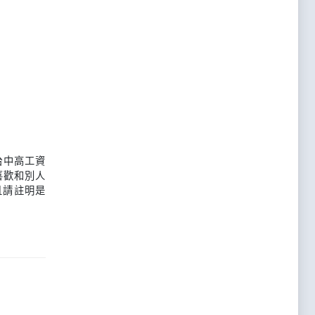
台中高工資
喜歡和別人
且請註明是