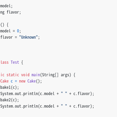
 model;
ing flavor;
e() {
 model = 
0
;
 flavor = 
"Unknown"
;
class
Test
 {
lic
static
void
main
(String[] args)
 {
Cake
c
=
new
Cake
();
 bake1(c);
 System.out.println(c.model + 
" "
 + c.flavor);
 bake2(c);
 System.out.println(c.model + 
" "
 + c.flavor);