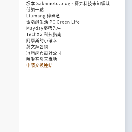
坂本 Sakamoto.blog - 探究科技未知領域
低調一點
Liumang 碎碎念
電腦綠生活 PC Green Life
Mayday麥帶先生
TechXG 科技指南
阿摩斯的小確幸
英文練習網
冠均網頁設計公司
哈啦客談天說地
申請交換連結