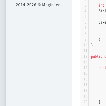
2014-2026 © MagicLen.
int
    Str
    Cak
       
       
    }
}
public
pub
       
       
       
       
    }