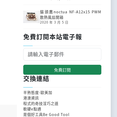
貓頭鷹noctua NF-A12x15 PWM
散熱風扇開箱
2020 年 3 月 5 日
免費訂閱本站電子報
免費訂閱
交換連結
半熟態度-歐美加
港澳資訊
程式的奇技淫巧之道
軟硬e點通
是個好工具Be Good Tool