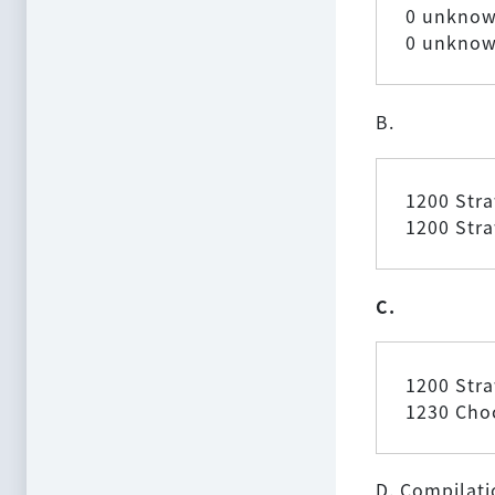
0 unkno
0 unkno
B.
1200 Str
1200 Str
C.
1200 Str
1230 Cho
D. Compilatio