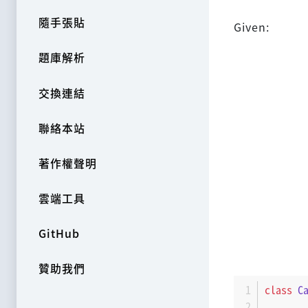
隨手張貼
Given:
題庫解析
交換連結
聯絡本站
著作權聲明
雲端工具
GitHub
贊助我們
class
C