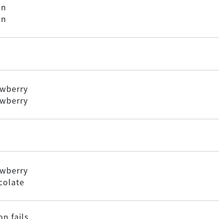
wn
wn
awberry
awberry
awberry
colate
n fails