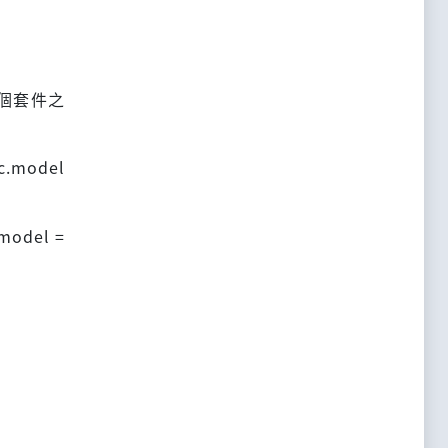
個套件之
.model
odel =