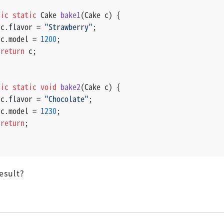
lic
static
 Cake 
bake1
(Cake c)
 {
 c.flavor = 
"Strawberry"
;
 c.model = 
1200
;
return
 c;
lic
static
void
bake2
(Cake c)
 {
 c.flavor = 
"Chocolate"
;
 c.model = 
1230
;
return
;
esult?