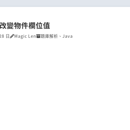
P]改變物件欄位值
28 日
Magic Len
題庫解析
、
Java