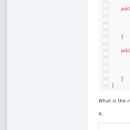
pub
       
       
    }
pub
       
       
    }
}
What is the r
A.