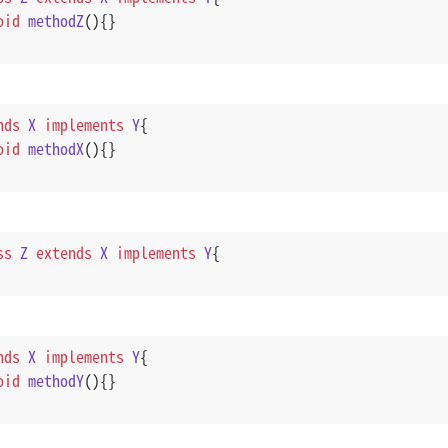
oid
methodZ
()
{}
nds
X
implements
Y
{
oid
methodX
()
{}
ss
Z
extends
X
implements
Y
{
nds
X
implements
Y
{
oid
methodY
()
{}