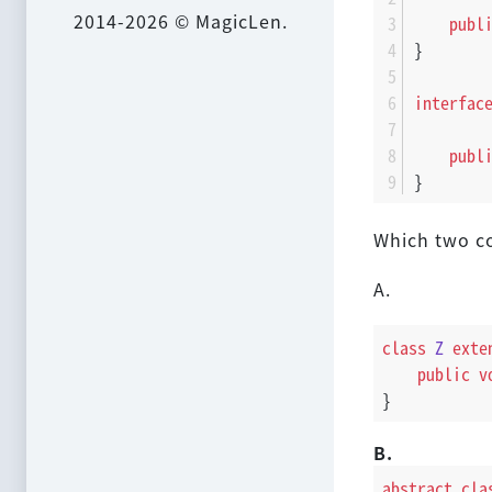
2014-2026 © MagicLen.
publ
}
interfac
publ
}
Which two co
A.
class
Z
exte
public
v
}
B.
abstract
cla