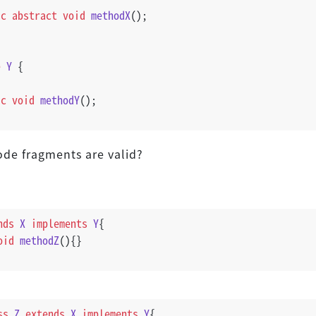
ic
abstract
void
methodX
()
;
e
Y
 {
ic
void
methodY
()
;
de fragments are valid?
nds
X
implements
Y
{
oid
methodZ
()
{}
ss
Z
extends
X
implements
Y
{