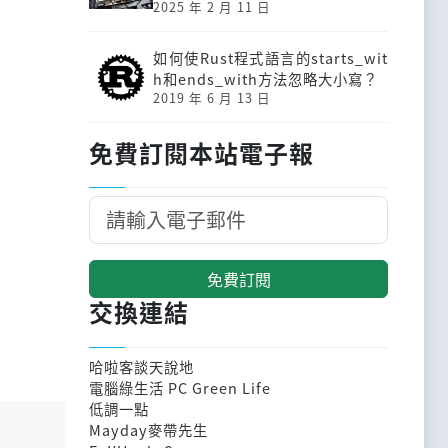
2025 年 2 月 11 日
如何使Rust程式語言的starts_wit
h和ends_with方法忽略大小寫？
2019 年 6 月 13 日
免費訂閱本站電子報
免費訂閱
交換連結
哈啦客談天說地
電腦綠生活 PC Green Life
低調一點
Mayday麥帶先生