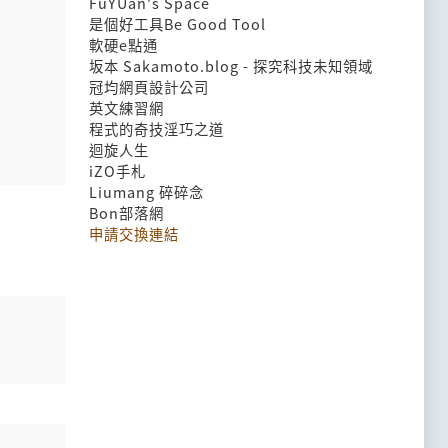
FuYUan's Space
是個好工具Be Good Tool
軟硬e點通
坂本 Sakamoto.blog - 探究科技未知領域
冠均網頁設計公司
英文練習網
程式的奇技淫巧之道
迴旋人生
iZO手札
Liumang 碎碎念
Bon部落網
申請交換連結