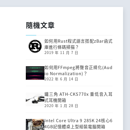
隨機文章
如何用Rust程式語言搭配zBar函式
庫進行條碼掃描？
2019 年 11 月 7 日
如何用FFmpeg將聲音正規化(Aud
io Normalization)？
2022 年 6 月 14 日
鐵三角 ATH-CKS770x 重低音入耳
式耳機開箱
2020 年 1 月 28 日
Intel Core Ultra 9 285K 24核心6
4GB記憶體桌上型組裝電腦開箱