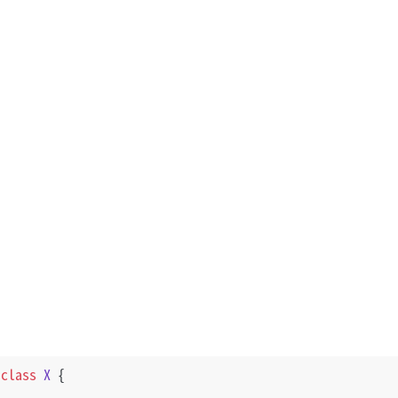
class
X
 {