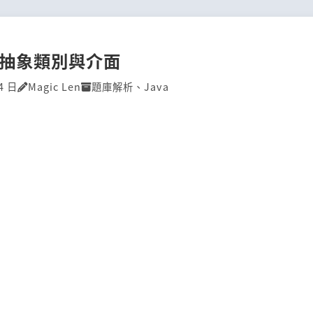
P]抽象類別與介面
4 日
Magic Len
題庫解析
、
Java