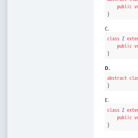
public
v
}
C.
class
Z
exte
public
v
}
D.
abstract
cla
}
E.
class
Z
exte
public
v
}