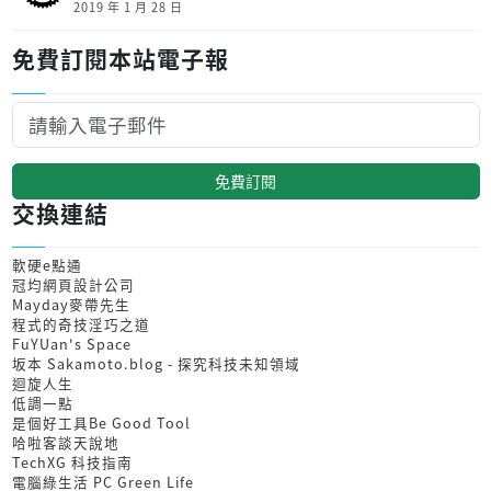
2019 年 1 月 28 日
免費訂閱本站電子報
免費訂閱
交換連結
軟硬e點通
冠均網頁設計公司
Mayday麥帶先生
程式的奇技淫巧之道
FuYUan's Space
坂本 Sakamoto.blog - 探究科技未知領域
迴旋人生
低調一點
是個好工具Be Good Tool
哈啦客談天說地
TechXG 科技指南
電腦綠生活 PC Green Life