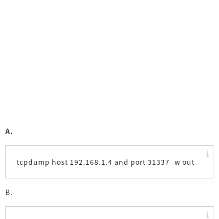
A.
tcpdump host 192.168.1.4 and port 31337 -w out
B.