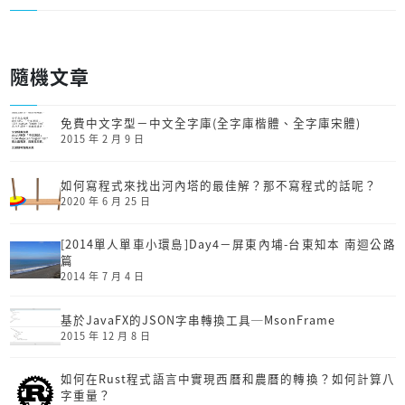
隨機文章
免費中文字型－中文全字庫(全字庫楷體、全字庫宋體)
2015 年 2 月 9 日
如何寫程式來找出河內塔的最佳解？那不寫程式的話呢？
2020 年 6 月 25 日
[2014單人單車小環島]Day4－屏東內埔-台東知本 南迴公路
篇
2014 年 7 月 4 日
基於JavaFX的JSON字串轉換工具─MsonFrame
2015 年 12 月 8 日
如何在Rust程式語言中實現西曆和農曆的轉換？如何計算八
字重量？