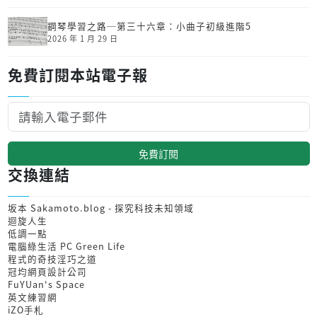
鋼琴學習之路─第三十六章：小曲子初級進階5
2026 年 1 月 29 日
免費訂閱本站電子報
免費訂閱
交換連結
坂本 Sakamoto.blog - 探究科技未知領域
迴旋人生
低調一點
電腦綠生活 PC Green Life
程式的奇技淫巧之道
冠均網頁設計公司
FuYUan's Space
英文練習網
iZO手札