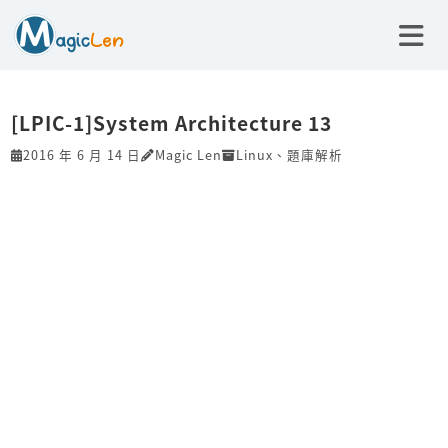
[LPIC-1]System Architecture 13
2016 年 6 月 14 日
Magic Len
Linux
、
題庫解析