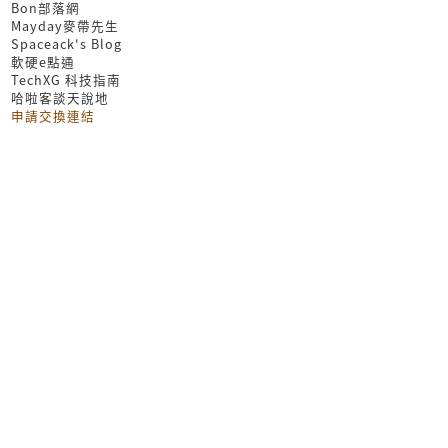
Bon部落網
Mayday麥帶先生
Spaceack's Blog
軟硬e點通
TechXG 科技指南
哈啦客談天說地
申請交換連結