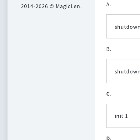
A.
2014-2026 © MagicLen.
shutdown
B.
shutdown
C.
init 1
D.