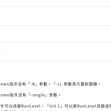
1
tdown指令沒有「-R」參數。「-r」參數表示重新開機。
down指令沒有「-single」參數。
令可以改變RunLevel。「init 1」可以將RunLevel改變成R