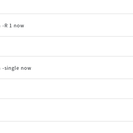
 -R 1 now
 -single now