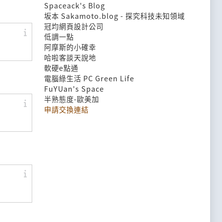
Spaceack's Blog
坂本 Sakamoto.blog - 探究科技未知領域
冠均網頁設計公司
低調一點
阿摩斯的小確幸
哈啦客談天說地
軟硬e點通
電腦綠生活 PC Green Life
FuYUan's Space
半熟態度-歐美加
申請交換連結