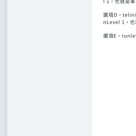
l 1，也就是單人
選項D，telin
nLevel 1，
選項E，runl