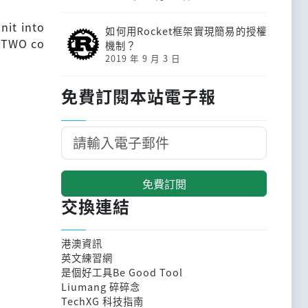
nit into
如何用Rocket框架實現簡易的授權
e TWO co
機制？
2019 年 9 月 3 日
免費訂閱本站電子報
免費訂閱
交換連結
港澳資訊
英文練習網
是個好工具Be Good Tool
Liumang 碎碎念
TechXG 科技指南