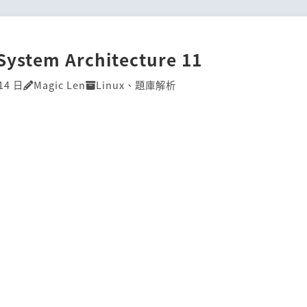
System Architecture 11
14 日
Magic Len
Linux
、
題庫解析