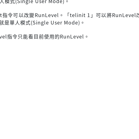
模式(Single User Mode)。
it指令可以改變RunLevel。「telinit 1」可以將RunLeve
也就是單人模式(Single User Mode)。
evel指令只能看目前使用的RunLevel。