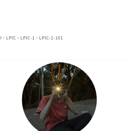
I
、
LPIC
、
LPIC-1
、
LPIC-1-101