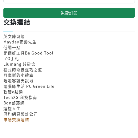
免費訂閱
交換連結
英文練習網
Mayday麥帶先生
低調一點
是個好工具Be Good Tool
iZO手札
Liumang 碎碎念
程式的奇技淫巧之道
阿摩斯的小確幸
哈啦客談天說地
電腦綠生活 PC Green Life
軟硬e點通
TechXG 科技指南
Bon部落網
迴旋人生
冠均網頁設計公司
申請交換連結