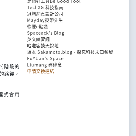
是個好工具Be Good Tool
TechXG 科技指南
冠均網頁設計公司
Mayday麥帶先生
軟硬e點通
Spaceack's Blog
英文練習網
哈啦客談天說地
坂本 Sakamoto.blog - 探究科技未知領域
FuYUan's Space
Liumang 碎碎念
e)階段的
申請交換連結
存的路徑，
程式會用