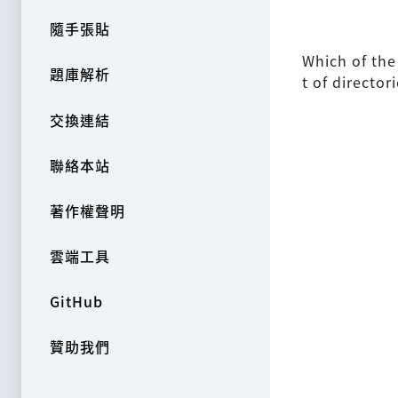
隨手張貼
Which of the
題庫解析
t of director
交換連結
聯絡本站
著作權聲明
雲端工具
GitHub
贊助我們