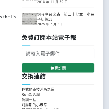
2018 年 11 月 30 日
鋼琴學習之路─第二十七章：小曲
 the lis
子初級15
2025 年 7 月 3 日
免費訂閱本站電子報
免費訂閱
交換連結
程式的奇技淫巧之道
Bon部落網
低調一點
阿摩斯的小確幸