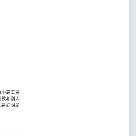
台中高工資
喜歡和別人
且請註明是