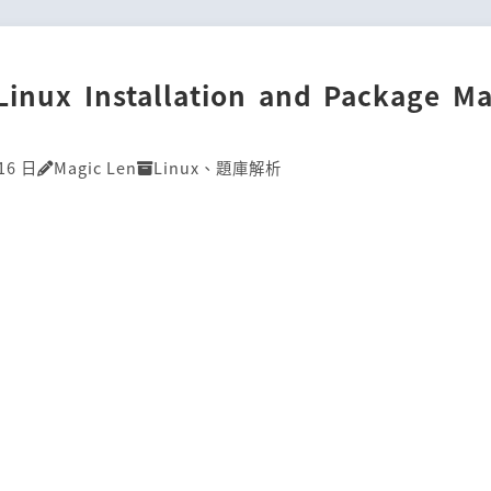
]Linux Installation and Package M
16 日
Magic Len
Linux
、
題庫解析