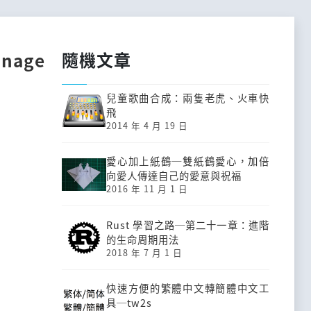
隨機文章
anage
兒童歌曲合成：兩隻老虎、火車快
飛
2014 年 4 月 19 日
愛心加上紙鶴─雙紙鶴愛心，加倍
向愛人傳達自己的愛意與祝福
2016 年 11 月 1 日
Rust 學習之路─第二十一章：進階
的生命周期用法
2018 年 7 月 1 日
快速方便的繁體中文轉簡體中文工
具─tw2s