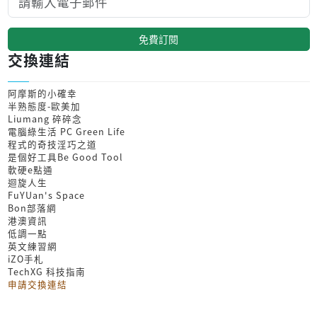
免費訂閱
交換連結
阿摩斯的小確幸
半熟態度-歐美加
Liumang 碎碎念
電腦綠生活 PC Green Life
程式的奇技淫巧之道
是個好工具Be Good Tool
軟硬e點通
迴旋人生
FuYUan's Space
Bon部落網
港澳資訊
低調一點
英文練習網
iZO手札
TechXG 科技指南
申請交換連結