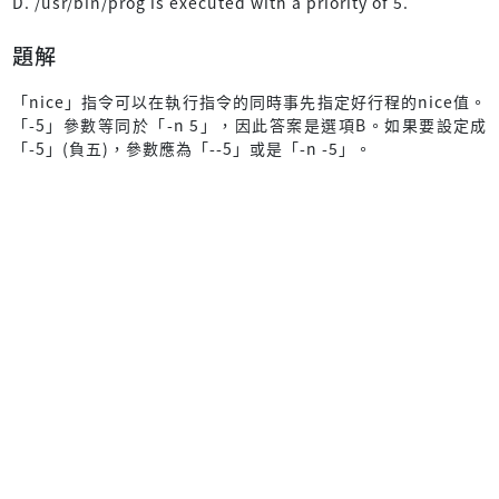
D. /usr/bin/prog is executed with a priority of 5.
題解
「nice」指令可以在執行指令的同時事先指定好行程的nice值。
「-5」參數等同於「-n 5」，因此答案是選項B。如果要設定成
「-5」(負五)，參數應為「--5」或是「-n -5」。