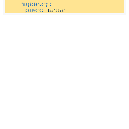
"magiclen.org":
password:
"12345678"