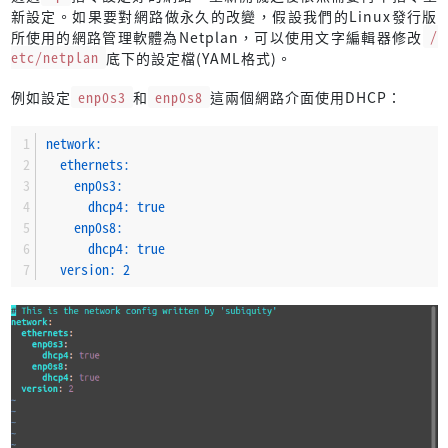
新設定。如果要對網路做永久的改變，假設我們的Linux發行版
所使用的網路管理軟體為Netplan，可以使用文字編輯器修改
/
etc/netplan
底下的設定檔(YAML格式)。
例如設定
enp0s3
和
enp0s8
這兩個網路介面使用DHCP：
network:
ethernets:
enp0s3:
dhcp4:
true
enp0s8:
dhcp4:
true
version:
2