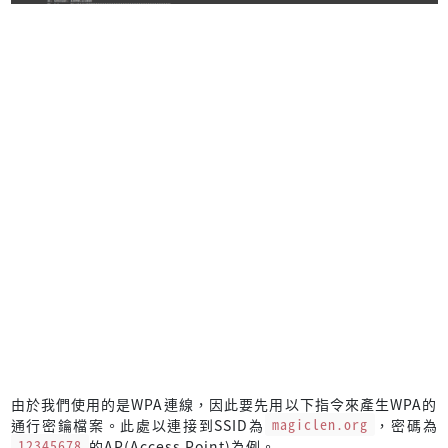
由於我們使用的是WPA連線，因此要先用以下指令來產生WPA的
通行密鑰檔案。此處以連接到SSID為
magiclen.org
，密碼為
12345678
的AP(Access Point)為例。