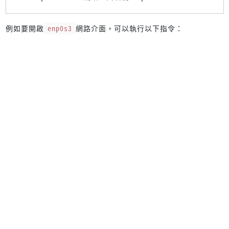
例如要開啟
enp0s3
網路介面，可以執行以下指令：