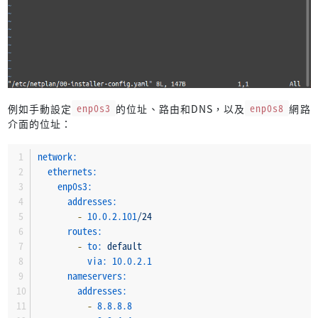
例如手動設定
enp0s3
的位址、路由和DNS，以及
enp0s8
網路
介面的位址：
network:
ethernets:
enp0s3:
addresses:
-
10.0
.2
.101
/24
routes:
-
to:
default
via:
10.0
.2
.1
nameservers:
addresses:
-
8.8
.8
.8