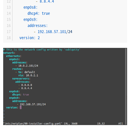
-
8.8
.4
.4
enp0s8:
dhcp4:
true
enp0s9:
addresses:
-
192.168
.57
.101
/24
version:
2