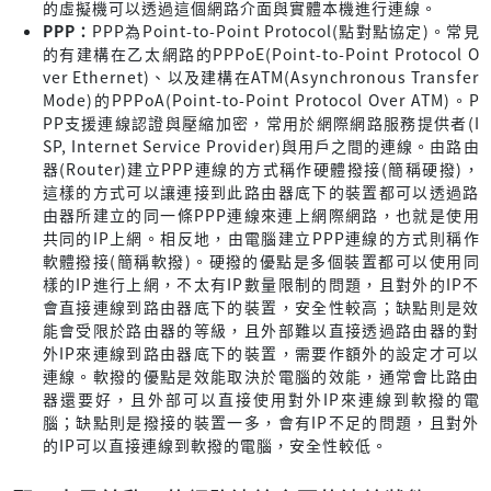
的虛擬機可以透過這個網路介面與實體本機進行連線。
PPP：
PPP為Point-to-Point Protocol(點對點協定)。常見
的有建構在乙太網路的PPPoE(Point-to-Point Protocol O
ver Ethernet)、以及建構在ATM(Asynchronous Transfer
Mode)的PPPoA(Point-to-Point Protocol Over ATM)。P
PP支援連線認證與壓縮加密，常用於網際網路服務提供者(I
SP, Internet Service Provider)與用戶之間的連線。由路由
器(Router)建立PPP連線的方式稱作硬體撥接(簡稱硬撥)，
這樣的方式可以讓連接到此路由器底下的裝置都可以透過路
由器所建立的同一條PPP連線來連上網際網路，也就是使用
共同的IP上網。相反地，由電腦建立PPP連線的方式則稱作
軟體撥接(簡稱軟撥)。硬撥的優點是多個裝置都可以使用同
樣的IP進行上網，不太有IP數量限制的問題，且對外的IP不
會直接連線到路由器底下的裝置，安全性較高；缺點則是效
能會受限於路由器的等級，且外部難以直接透過路由器的對
外IP來連線到路由器底下的裝置，需要作額外的設定才可以
連線。軟撥的優點是效能取決於電腦的效能，通常會比路由
器還要好，且外部可以直接使用對外IP來連線到軟撥的電
腦；缺點則是撥接的裝置一多，會有IP不足的問題，且對外
的IP可以直接連線到軟撥的電腦，安全性較低。