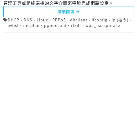
管理工具或是終端機的文字介面來輕鬆完成網路設定。
繼續閱讀
DHCP
、
DNS
、
Linux
、
PPPoE
、
dhclient
、
ifconfig
、
ip (指令)
、
iwlist
、
netplan
、
pppoeconf
、
rfkill
、
wpa_passphrase