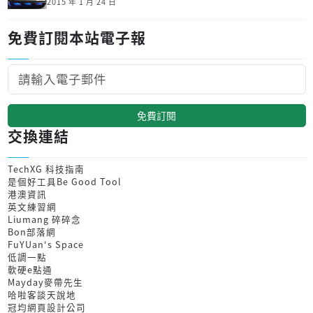
2015 年 1 月 24 日
免費訂閱本站電子報
免費訂閱
交換連結
TechXG 科技指南
是個好工具Be Good Tool
港澳資訊
英文練習網
Liumang 碎碎念
Bon部落網
FuYUan's Space
低調一點
軟硬e點通
Mayday麥帶先生
哈啦客談天說地
冠均網頁設計公司