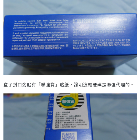
盒子封口旁貼有「聯強貨」貼紙，證明這顆硬碟是聯強代理的。