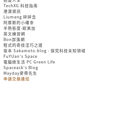
TechXG 科技指南
港澳資訊
Liumang 碎碎念
阿摩斯的小確幸
半熟態度-歐美加
英文練習網
Bon部落網
程式的奇技淫巧之道
坂本 Sakamoto.blog - 探究科技未知領域
FuYUan's Space
電腦綠生活 PC Green Life
Spaceack's Blog
Mayday麥帶先生
申請交換連結