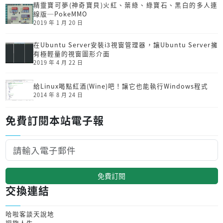
精靈寶可夢(神奇寶貝)火紅、葉綠、綠寶石、黑白的多人連
線版─PokeMMO
2019 年 1 月 20 日
在Ubuntu Server安裝i3視窗管理器，讓Ubuntu Server擁
有極輕量的視窗圖形介面
2019 年 4 月 22 日
給Linux喝點紅酒(Wine)吧！讓它也能執行Windows程式
2014 年 8 月 24 日
免費訂閱本站電子報
免費訂閱
交換連結
哈啦客談天說地
迴旋人生