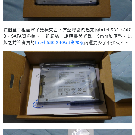
這個盒子裡面塞了幾樣東西，有塑膠袋包起來的Intel 535 480G
B、SATA資料線、一組螺絲、說明書與光碟、9mm加厚墊。比
起之前筆者買的
Intel 530 240GB彩盒版
內還要少了不少東西。