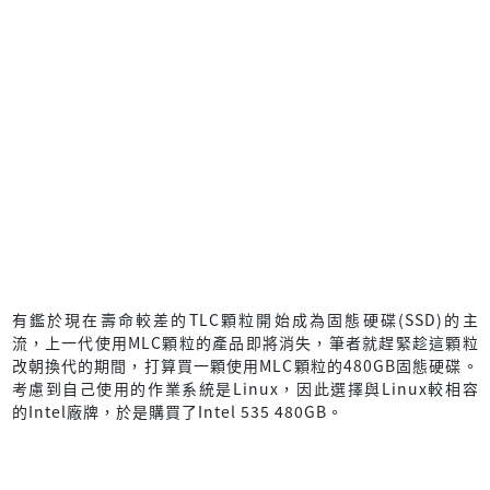
有鑑於現在壽命較差的TLC顆粒開始成為固態硬碟(SSD)的主
流，上一代使用MLC顆粒的產品即將消失，筆者就趕緊趁這顆粒
改朝換代的期間，打算買一顆使用MLC顆粒的480GB固態硬碟。
考慮到自己使用的作業系統是Linux，因此選擇與Linux較相容
的Intel廠牌，於是購買了Intel 535 480GB。