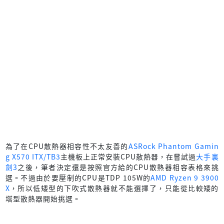
為了在CPU散熱器相容性不太友善的
ASRock Phantom Gamin
g X570 ITX/TB3
主機板上正常安裝CPU散熱器，在嘗試過
大手裏
劍3
之後，筆者決定還是按照官方給的CPU散熱器相容表格來挑
選。不過由於要壓制的CPU是TDP 105W的
AMD Ryzen 9 3900
X
，所以低矮型的下吹式散熱器就不能選擇了，只能從比較矮的
塔型散熱器開始挑選。