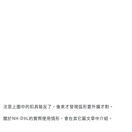
注意上圖中的扣具裝反了，後來才發現弧形要外擴才對。
關於NH-D9L的實際使用情形，會在其它篇文章中介紹。
不過不得不提一下NH-D9L的安裝實在是不太容易，在安裝前要