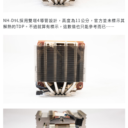
NH-D9L採用雙塔4導管設計，高度為11公分，官方並未標示其
解熱的TDP。不過就算有標示，這數值也只能參考而已……