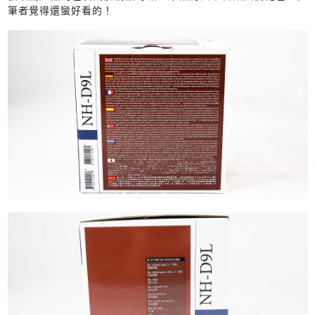
筆者覺得還蠻好看的！