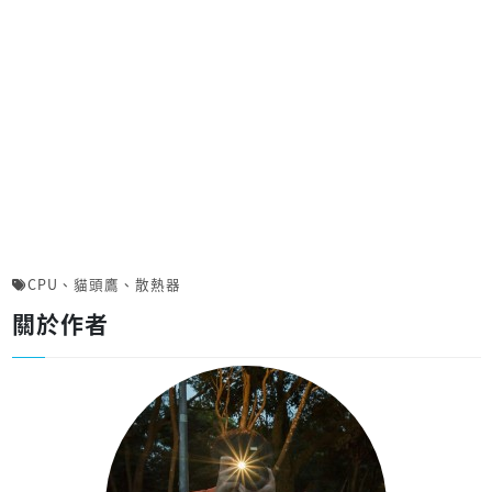
CPU
、
貓頭鷹
、
散熱器
關於作者