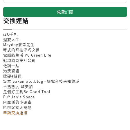
免費訂閱
交換連結
iZO手札
迴旋人生
Mayday麥帶先生
程式的奇技淫巧之道
電腦綠生活 PC Green Life
冠均網頁設計公司
低調一點
港澳資訊
軟硬e點通
坂本 Sakamoto.blog - 探究科技未知領域
半熟態度-歐美加
是個好工具Be Good Tool
FuYUan's Space
阿摩斯的小確幸
哈啦客談天說地
申請交換連結