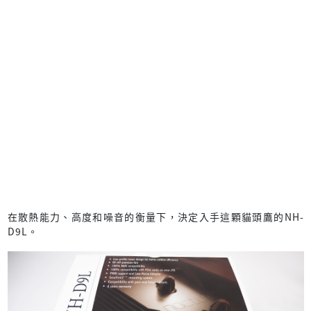
在散熱能力、高度和噪音的衡量下，決定入手這顆貓頭鷹的NH-
D9L。