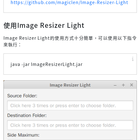
https://github.com/magiclen/Image-Resizer-Light
使用Image Resizer Light
Image Resizer Light的使用方式十分簡單，可以使用以下指令
來執行：
java -jar ImageResizerLight.jar