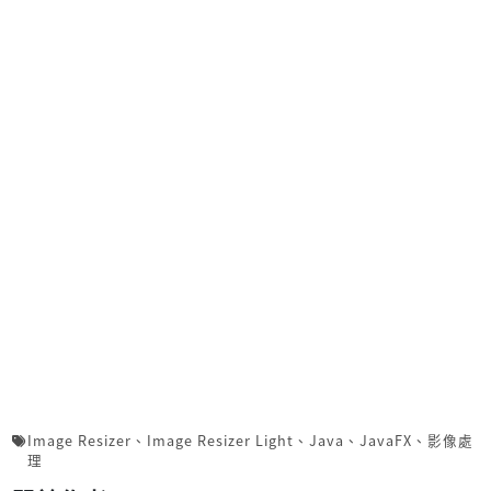
Image Resizer
、
Image Resizer Light
、
Java
、
JavaFX
、
影像處
理