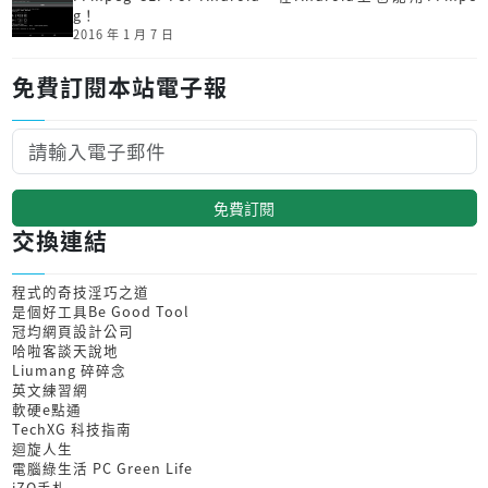
g！
2016 年 1 月 7 日
免費訂閱本站電子報
免費訂閱
交換連結
程式的奇技淫巧之道
是個好工具Be Good Tool
冠均網頁設計公司
哈啦客談天說地
Liumang 碎碎念
英文練習網
軟硬e點通
TechXG 科技指南
迴旋人生
電腦綠生活 PC Green Life
iZO手札