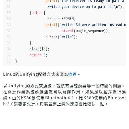
printf
(
"The receiver is ready to pair a n
"Switch your device on to pair it.\n"
);
       } 
else
 {
               errno = ENOMEM;
printf
(
"write: %d were written instead of
sizeof
(magic_sequence));
               perror(
"write"
);
       }
       close(fd);
return
0
;
}
Linux的Unifying配對方式來源為
這裡
。
以Unifying的方式來連線，就沒有連線前要等一段時間的問題，
在開進作業系統前鍵盤就可以發揮作用。如果是以藍芽進行連
線，由於K580是使用Bluetooth 4.1，比K380使用的Bluetoot
h 3.0還要更先進，與裝置連上線的速度會比較快一點。