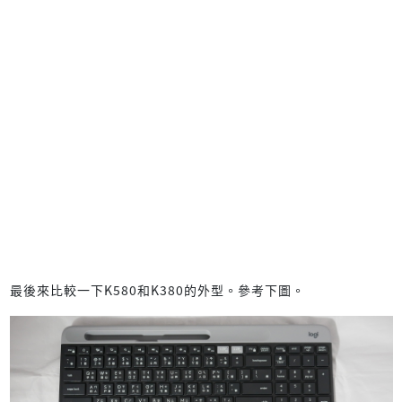
最後來比較一下K580和K380的外型。參考下圖。