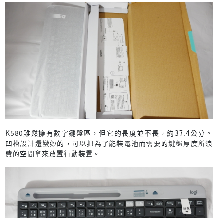
K580雖然擁有數字鍵盤區，但它的長度並不長，約37.4公分。
凹槽設計還蠻妙的，可以把為了能裝電池而需要的鍵盤厚度所浪
費的空間拿來放置行動裝置。