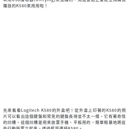
羅技的K580來用用啦！
先來看看Logitech K580的外盒吧！從外盒上印著的K580的照
片可以看出這個鍵盤和常見的鍵盤長得並不太一樣，它有著奇怪
的凹槽，這個凹槽是用來放置手機、平板用的，簡單粗暴地將這
些行動裝置立起來，透過藍芽連接K580。