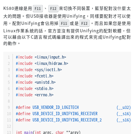
K580連線是用
、
來切換不同裝置，藍芽配對沒什麼太
F11
F12
大的問題。但USB接收器是使用Unifying，同樣要配對才可以使
用，配對Unifying會佔用掉
或是
。而且如果您是使用
F11
F12
Linux作業系統的話，官方並沒有提供Unifying的配對軟體，但
可以藉由以下C語言程式碼編譯出來的程式來完成Unifying配對
的動作。
#
include
<linux/input.h>
#
include
<linux/hidraw.h>
#
include
<sys/ioctl.h>
#
include
<fcntl.h>
#
include
<unistd.h>
#
include
<stdio.h>
#
include
<errno.h>
#
define
 USB_VENDOR_ID_LOGITECH                  (__u32)0
#
define
 USB_DEVICE_ID_UNIFYING_RECEIVER         (__s16)0
#
define
 USB_DEVICE_ID_UNIFYING_RECEIVER_2       (__s16)0
int
main
(
int
 argc, 
char
 **argv)