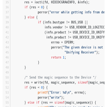
       res = ioctl(fd, HIDIOCGRAWINFO, &info);
if
 (res < 
0
) {
               perror(
"error while getting info from dev
       } 
else
 {
if
 (info.bustype != BUS_USB ||
                   info.vendor != USB_VENDOR_ID_LOGITECH
                   (info.product != USB_DEVICE_ID_UNIFYI
                    info.product != USB_DEVICE_ID_UNIFYI
                       errno = EPERM;
                       perror(
"The given device is not a
"Unifying Receiver"
);
return
1
;
               }
       }
/* Send the magic sequence to the Device */
       res = write(fd, magic_sequence, 
sizeof
(magic_sequ
if
 (res < 
0
) {
printf
(
"Error: %d\n"
, errno);
               perror(
"write"
);
       } 
else
if
 (res == 
sizeof
(magic_sequence)) {