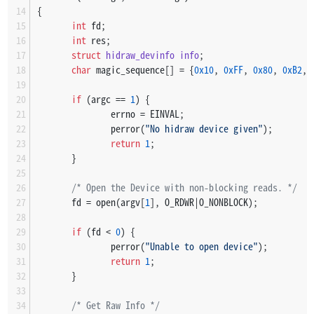
{
int
 fd;
int
 res;
struct
hidraw_devinfo
info
;
char
 magic_sequence[] = {
0x10
, 
0xFF
, 
0x80
, 
0xB2
, 
if
 (argc == 
1
) {
               errno = EINVAL;
               perror(
"No hidraw device given"
);
return
1
;
       }
/* Open the Device with non-blocking reads. */
       fd = open(argv[
1
], O_RDWR|O_NONBLOCK);
if
 (fd < 
0
) {
               perror(
"Unable to open device"
);
return
1
;
       }
/* Get Raw Info */