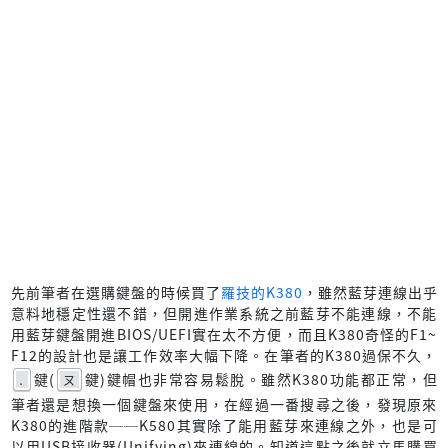
先前筆者在選購鍵盤的時候買了
羅技的K380
，雖然藍芽連線出乎
意料地穩定性還不錯，但開進作業系統之前藍芽不能連線，不能
用藍芽鍵盤開進BIOS/UEFI實在太不方便，而且K380奇怪的F1~
F12的設計也是讓工作效率大幅下降。在筆者的K380過保不久，
鍵(
鍵)鍵帽也非常容易鬆脫。雖然K380功能都正常，但
.
ㄡ
筆者還是想換一個鍵盤來使用，在經過一番搜尋之後，發現原來
K380的進階款──K580其實除了能用藍芽來連線之外，也是可
以用USB接收器(Unifying)來連線的。知道這點之後就立馬購買