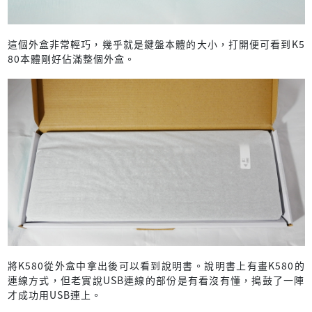
這個外盒非常輕巧，幾乎就是鍵盤本體的大小，打開便可看到K5
80本體剛好佔滿整個外盒。
將K580從外盒中拿出後可以看到說明書。說明書上有畫K580的
連線方式，但老實說USB連線的部份是有看沒有懂，搗鼓了一陣
才成功用USB連上。