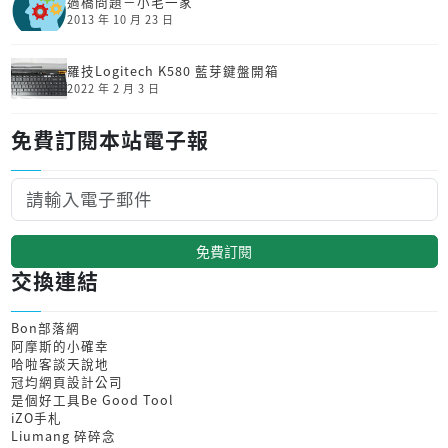
過橋問題－小毛一家
2013 年 10 月 23 日
羅技Logitech K580 藍芽鍵盤開箱
2022 年 2 月 3 日
免費訂閱本站電子報
免費訂閱
交換連結
Bon部落網
阿摩斯的小確幸
哈啦客談天說地
冠均網頁設計公司
是個好工具Be Good Tool
iZO手札
Liumang 碎碎念