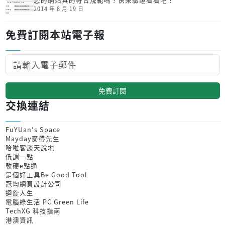
2014 年 8 月 19 日
免費訂閱本站電子報
免費訂閱
交換連結
FuYUan's Space
Mayday麥帶先生
哈啦客談天說地
低調一點
軟硬e點通
是個好工具Be Good Tool
冠均網頁設計公司
迴旋人生
電腦綠生活 PC Green Life
TechXG 科技指南
港澳資訊