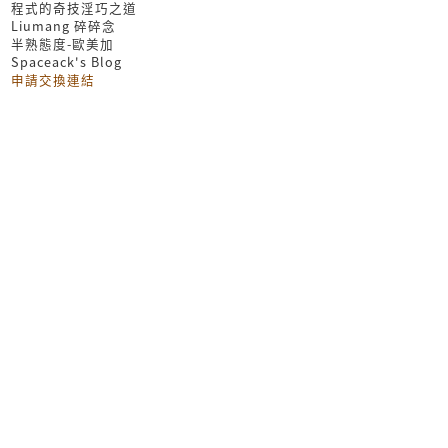
程式的奇技淫巧之道
Liumang 碎碎念
半熟態度-歐美加
Spaceack's Blog
申請交換連結