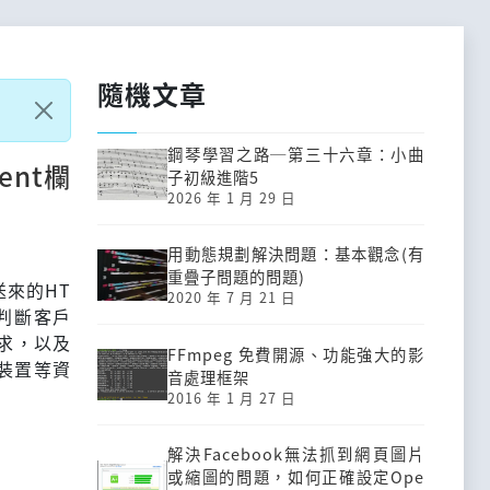
隨機文章
鋼琴學習之路─第三十六章：小曲
ent欄
子初級進階5
2026 年 1 月 29 日
用動態規劃解決問題：基本觀念(有
重疊子問題的問題)
送來的HT
2020 年 7 月 21 日
來判斷客戶
求，以及
FFmpeg 免費開源、功能強大的影
裝置等資
音處理框架
2016 年 1 月 27 日
解決Facebook無法抓到網頁圖片
或縮圖的問題，如何正確設定Ope