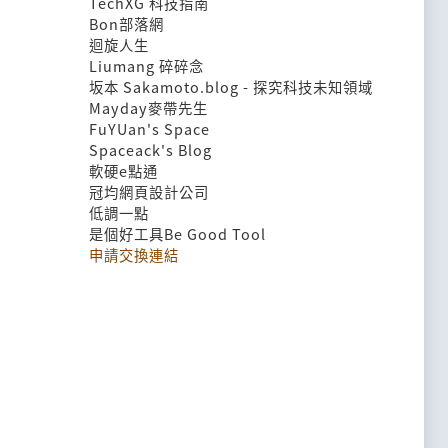
TechXG 科技指南
Bon部落網
迴旋人生
Liumang 碎碎念
坂本 Sakamoto.blog - 探究科技未知領域
Mayday麥帶先生
FuYUan's Space
Spaceack's Blog
軟硬e點通
冠均網頁設計公司
低調一點
是個好工具Be Good Tool
申請交換連結