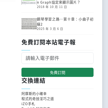
n Graph協定來顯示圖片？
2018 年 10 月 11 日
鋼琴學習之路─第十章：小曲子初
級2
2025 年 3 月 6 日
免費訂閱本站電子報
免費訂閱
交換連結
阿摩斯的小確幸
程式的奇技淫巧之道
iZO手札