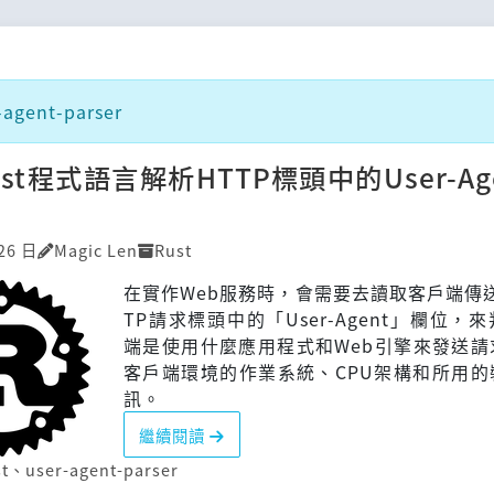
gent-parser
st程式語言解析HTTP標頭中的User-Ag
26 日
Magic Len
Rust
在實作Web服務時，會需要去讀取客戶端傳
TP請求標頭中的「User-Agent」欄位，
端是使用什麼應用程式和Web引擎來發送請
客戶端環境的作業系統、CPU架構和所用的
訊。
繼續閱讀
t
、
user-agent-parser