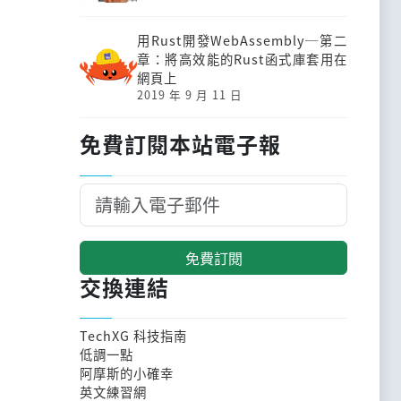
用Rust開發Web­Assembly─第二
章：將高效能的Rust函式庫套用在
網頁上
2019 年 9 月 11 日
免費訂閱本站電子報
免費訂閱
交換連結
TechXG 科技指南
低調一點
阿摩斯的小確幸
英文練習網