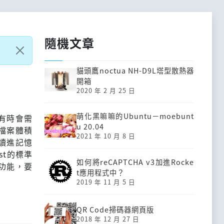
隨機文章
貓頭鷹noctua NH-D9L塔型散熱器
開箱
2020 年 2 月 25 日
萌化黑嘛嘛的Ubuntu－moebunt
有時會需
u 20.04
檔案體積
2021 年 10 月 8 日
讀進記憶
st的標準
如何將reCAPTCHA v3加進Rocke
功能，要
t應用程式中？
2019 年 11 月 5 日
QR Code掃碼器網頁版
2018 年 12 月 27 日