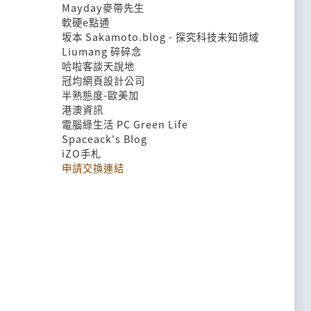
Mayday麥帶先生
軟硬e點通
坂本 Sakamoto.blog - 探究科技未知領域
Liumang 碎碎念
哈啦客談天說地
冠均網頁設計公司
半熟態度-歐美加
港澳資訊
電腦綠生活 PC Green Life
Spaceack's Blog
iZO手札
申請交換連結