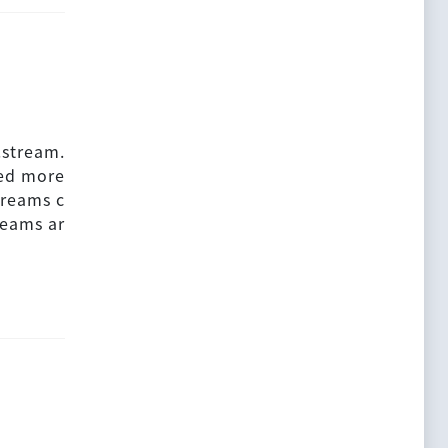
.stream.
ed more
treams c
reams ar