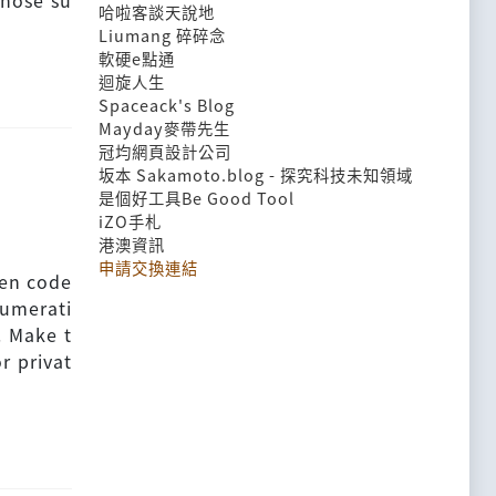
whose su
哈啦客談天說地
Liumang 碎碎念
軟硬e點通
迴旋人生
Spaceack's Blog
Mayday麥帶先生
冠均網頁設計公司
坂本 Sakamoto.blog - 探究科技未知領域
是個好工具Be Good Tool
iZO手札
港澳資訊
申請交換連結
ven code
numerati
. Make t
r privat