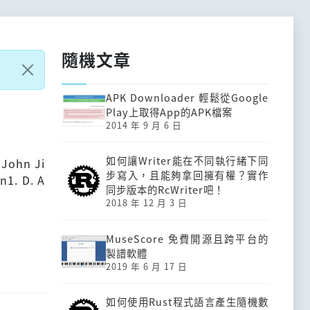
隨機文章
APK Downloader 輕鬆從Google
Play上取得App的APK檔案
2014 年 9 月 6 日
如何讓Writer能在不同執行緒下同
 John Ji
步寫入，且能夠拿回擁有權？實作
n1. D. A
同步版本的RcWriter吧！
2018 年 12 月 3 日
MuseScore 免費開源且跨平台的
製譜軟體
2019 年 6 月 17 日
如何使用Rust程式語言產生隨機數