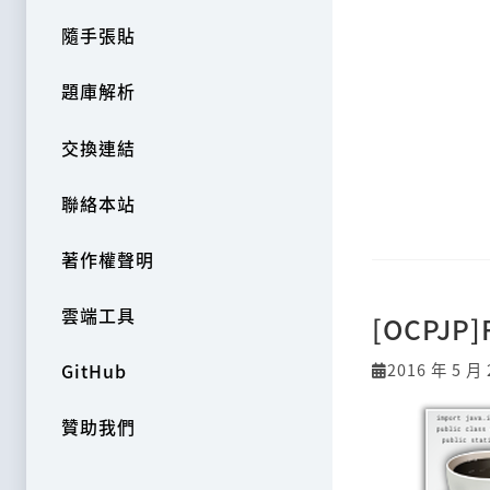
隨手張貼
題庫解析
交換連結
聯絡本站
著作權聲明
雲端工具
[OCPJP]
2016 年 5 月 
GitHub
贊助我們