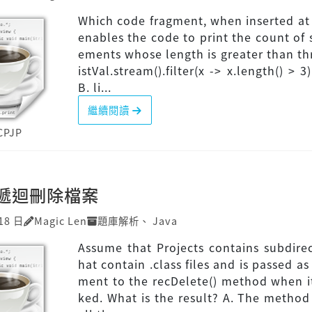
Which code fragment, when inserted at 
enables the code to print the count of s
ements whose length is greater than thr
istVal.stream().filter(x -> x.length() > 3
B. li...
繼續閱讀
CPJP
P]遞迴刪除檔案
18 日
Magic Len
題庫解析
、
Java
Assume that Projects contains subdirec
hat contain .class files and is passed as
ment to the recDelete() method when it
ked. What is the result? A. The method