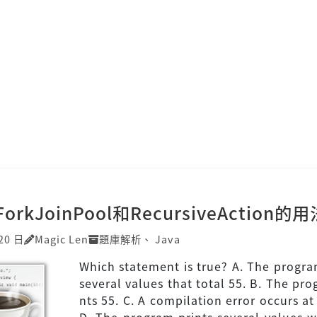
ForkJoinPool和RecursiveAction的用
20 日
Magic Len
題庫解析
、
Java
Which statement is true? A. The progra
several values that total 55. B. The pro
nts 55. C. A compilation error occurs at 