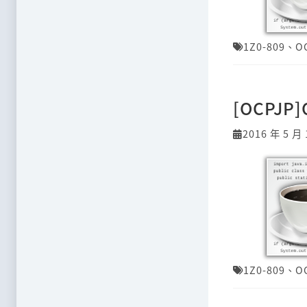
1Z0-809
、
O
[OCPJP
2016 年 5 月 
1Z0-809
、
O