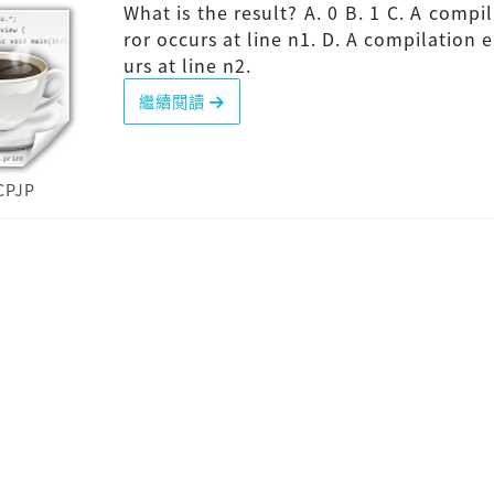
What is the result? A. 0 B. 1 C. A compil
ror occurs at line n1. D. A compilation e
urs at line n2.
繼續閱讀
CPJP