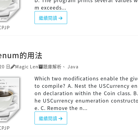
D. The program prints several values 
m exceeds...
繼續閱讀
CPJP
]enum的用法
20 日
Magic Len
題庫解析
、
Java
Which two modifications enable the gi
to compile? A. Nest the USCurrency e
on declaration within the Coin class. B
he USCurrency enumeration constructo
e. C. Remove the n...
繼續閱讀
CPJP