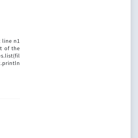
 line n1
t of the
.list(fil
.println