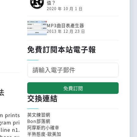
值？
2020 年 10 月 1 日
MP3曲目表產生器
2013 年 12 月 23 日
免費訂閱本站電子報
免費訂閱
法
交換連結
m prints
英文練習網
Bon部落網
gram pri
阿摩斯的小確幸
line n1.
半熟態度-歐美加