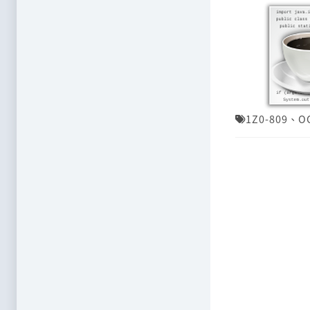
1Z0-809
、
O