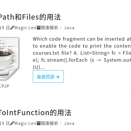
]Path和Files的用法
19 日
Magic Len
題庫解析
、
Java
Which code fragment can be inserted at
to enable the code to print the conten
courses.txt file? A. List<String> fc = Files
e); fc.stream().forEach (s -> System.out
(s))...
繼續閱讀
CPJP
ToIntFunction的用法
19 日
Magic Len
題庫解析
、
Java