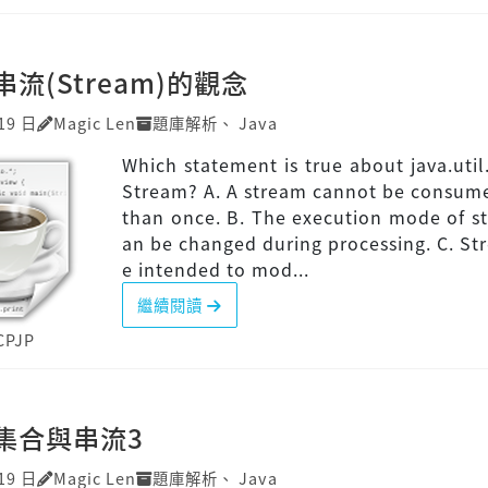
]串流(Stream)的觀念
19 日
Magic Len
題庫解析
、
Java
Which statement is true about java.util
Stream? A. A stream cannot be consum
than once. B. The execution mode of s
an be changed during processing. C. St
e intended to mod...
繼續閱讀
CPJP
P]集合與串流3
19 日
Magic Len
題庫解析
、
Java