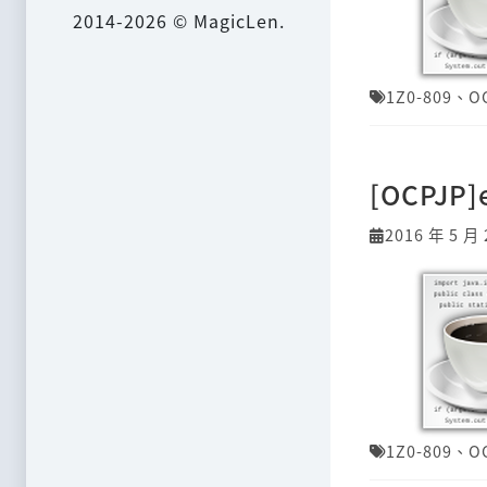
2014-2026 © MagicLen.
1Z0-809
、
O
[OCPJP
2016 年 5 月 
1Z0-809
、
O