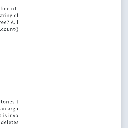
line n1,
tring el
ee? A. l
).count()
tories t
 an argu
 is invo
 deletes