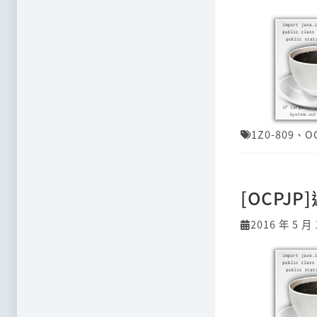
1Z0-809
、
O
[OCPJ
2016 年 5 月 