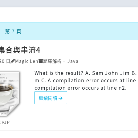
- 第 7 頁
P]集合與串流4
20 日
Magic Len
題庫解析
、
Java
What is the result? A. Sam John Jim B.
m C. A compilation error occurs at line 
compilation error occurs at line n2.
繼續閱讀
CPJP