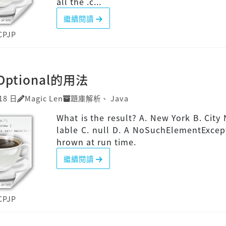
all the .c...
繼續閱讀
CPJP
]Optional的用法
18 日
Magic Len
題庫解析
、
Java
What is the result? A. New York B. City 
lable C. null D. A NoSuchElementExcept
hrown at run time.
繼續閱讀
CPJP