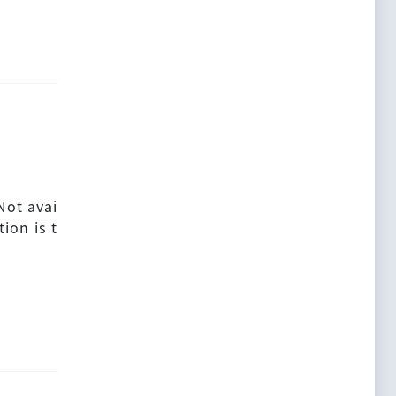
Not avai
ion is t