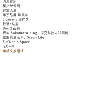
港澳資訊
英文練習網
迴旋人生
半熟態度-歐美加
Liumang 碎碎念
軟硬e點通
Bon部落網
坂本 Sakamoto.blog - 探究科技未知領域
電腦綠生活 PC Green Life
FuYUan's Space
iZO手札
申請交換連結