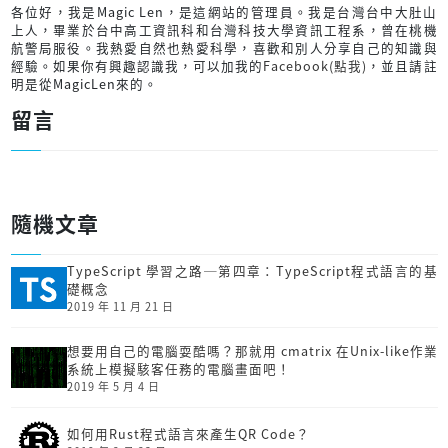
各位好，我是Magic Len，是這網站的管理員。我是台灣台中大肚山
上人，畢業於台中高工資訊科和台灣科技大學資訊工程系，曾在桃機
航警局服役。我熱愛自然也熱愛科學，喜歡和別人分享自己的知識與
經驗。如果你有興趣認識我，可以加我的
Facebook(點我)
，並且請註
明是從MagicLen來的。
留言
隨機文章
TypeScript 學習之路─第四章：TypeScript程式語言的基
礎概念
2019 年 11 月 21 日
想要用自己的電腦耍酷嗎？那就用 cmatrix 在Unix-like作業
系統上模擬駭客任務的電腦畫面吧！
2019 年 5 月 4 日
如何用Rust程式語言來產生QR Code？