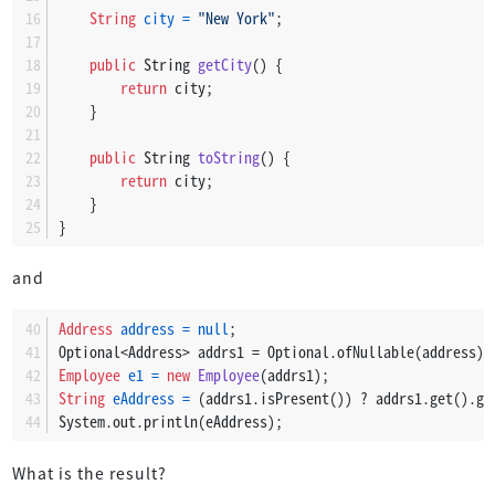
String
city
=
"New York"
;
public
 String 
getCity
()
 {
return
 city;
    }
public
 String 
toString
()
 {
return
 city;
    }
}
and
Address
address
=
null
;
Optional<Address> addrs1 = Optional.ofNullable(address);
Employee
e1
=
new
Employee
(addrs1);
String
eAddress
=
 (addrs1.isPresent()) ? addrs1.get().ge
System.out.println(eAddress);
What is the result?