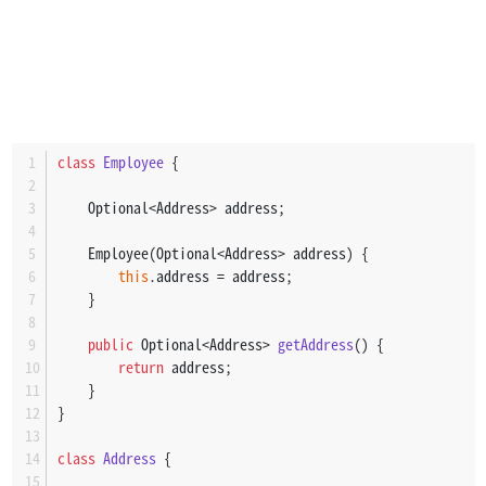
class
Employee
 {
    Optional<Address> address;
    Employee(Optional<Address> address) {
this
.address = address;
    }
public
 Optional<Address> 
getAddress
()
 {
return
 address;
    }
}
class
Address
 {