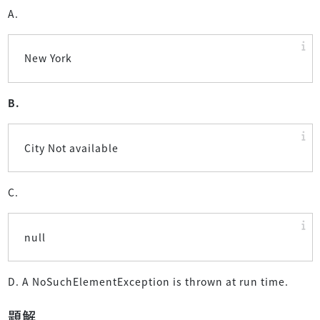
A.
New York
B.
City Not available
C.
null
D. A NoSuchElementException is thrown at run time.
題解