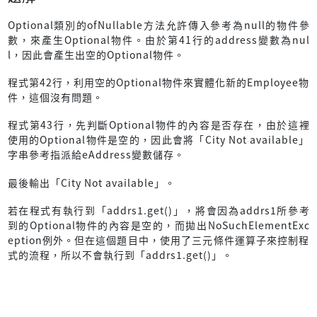
Optional類別的ofNullable方法允許傳入參考為null的物件參
數，來產生Optional物件。由於第41行的address變數為nul
l，因此會產生出空的Optional物件。
程式第42行，利用空的Optional物件來實體化新的Employee物
件，這個沒有問題。
程式第43行，先判斷Optional物件的內容是否存在，由於這裡
使用的Optional物件是空的，因此會將「City Not available」
字串參考指派給eAddress變數儲存。
最後輸出「City Not available」。
若在程式有執行到「addrs1.get()」，將會因為addrs1所參考
到的Optional物件的內容是空的，而拋出NoSuchElementExc
eption例外。但在這個題目中，使用了三元條件運算子來控制程
式的流程，所以不會執行到「addrs1.get()」。