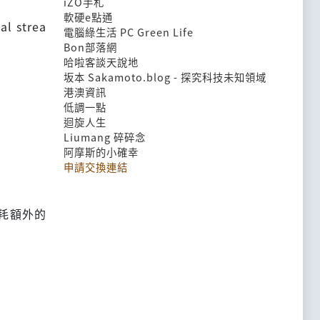
iZO手札
軟硬e點通
al strea
電腦綠生活 PC Green Life
Bon部落網
哈啦客談天說地
坂本 Sakamoto.blog - 探究科技未知領域
港澳資訊
低調一點
迴旋人生
Liumang 碎碎念
阿摩斯的小確幸
申請交換連結
耗額外的