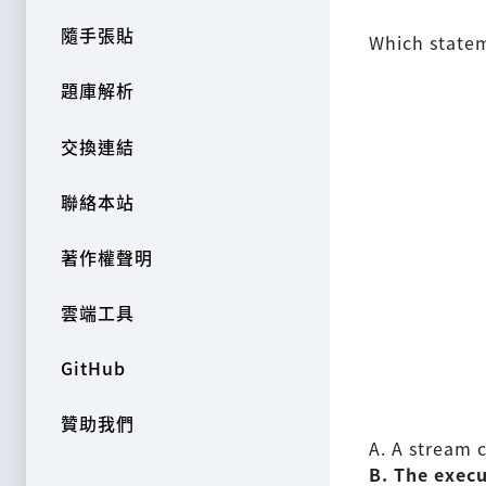
隨手張貼
Which statem
題庫解析
交換連結
聯絡本站
著作權聲明
雲端工具
GitHub
贊助我們
A. A stream
B. The exec