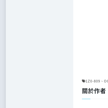
1Z0-809
、
O
關於作者