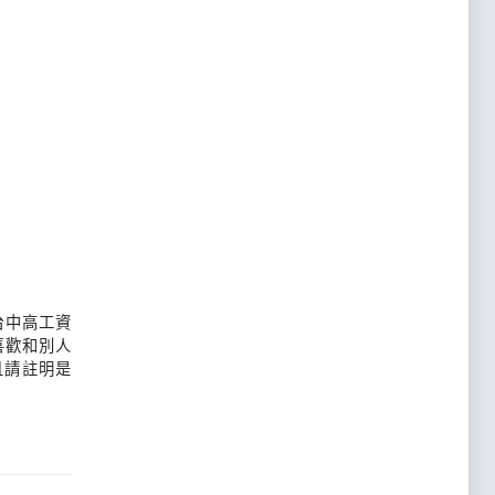
台中高工資
喜歡和別人
且請註明是