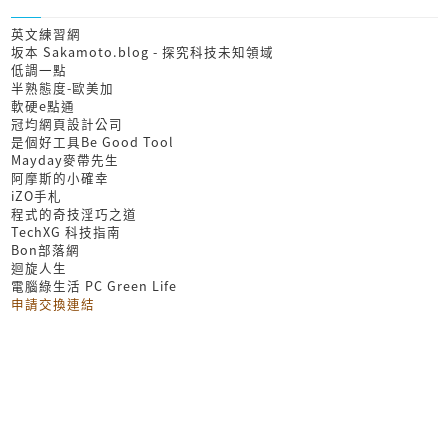
英文練習網
坂本 Sakamoto.blog - 探究科技未知領域
低調一點
半熟態度-歐美加
軟硬e點通
冠均網頁設計公司
是個好工具Be Good Tool
Mayday麥帶先生
阿摩斯的小確幸
iZO手札
程式的奇技淫巧之道
TechXG 科技指南
Bon部落網
迴旋人生
電腦綠生活 PC Green Life
申請交換連結