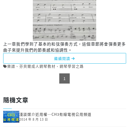
上一章我們學到了基本的和弦彈奏方式，這個章節將會彈奏更多
曲子來提升我們的節奏感和協調性。
繼續閱讀
樂譜
、
芬貝爾成人鋼琴教材
、
鋼琴學習之路
1
隨機文章
淺談媒介近用權─CH3有線電視公用頻道
2014 年 8 月 13 日