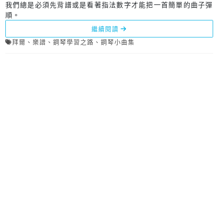
我們總是必須先背譜或是看著指法數字才能把一首簡單的曲子彈
順。
繼續閱讀
拜爾
、
樂譜
、
鋼琴學習之路
、
鋼琴小曲集