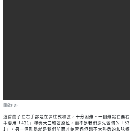
開啟PDF
這首曲子左右手都是在彈柱式和弦，十分困難。一個難點在要右
手要用「421」彈奏大三和弦原位，而不是我們原先習慣的「53
1」。另一個難點就是我們前面才練習過但還不太熟悉的和弦轉