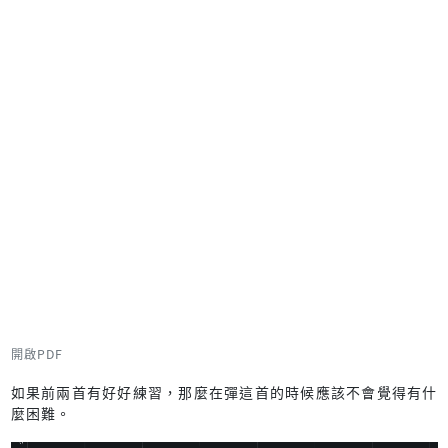
開啟PDF
如果前兩首有好好練習，那麼在彈這首的時候應該不會覺得有什
麼困難。