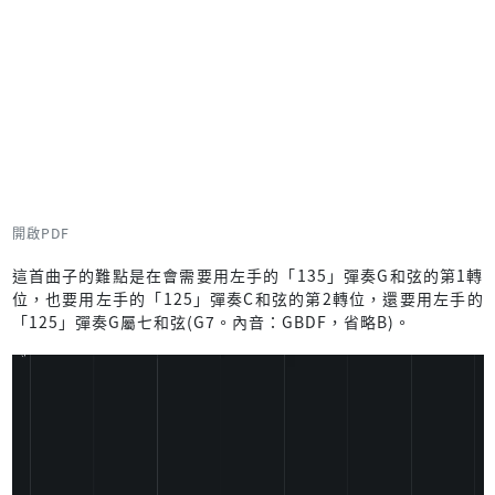
開啟PDF
這首曲子的難點是在會需要用左手的「135」彈奏G和弦的第1轉
位，也要用左手的「125」彈奏C和弦的第2轉位，還要用左手的
「125」彈奏G屬七和弦(G7。內音：GBDF，省略B)。