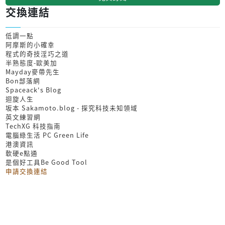
交換連結
低調一點
阿摩斯的小確幸
程式的奇技淫巧之道
半熟態度-歐美加
Mayday麥帶先生
Bon部落網
Spaceack's Blog
迴旋人生
坂本 Sakamoto.blog - 探究科技未知領域
英文練習網
TechXG 科技指南
電腦綠生活 PC Green Life
港澳資訊
軟硬e點通
是個好工具Be Good Tool
申請交換連結