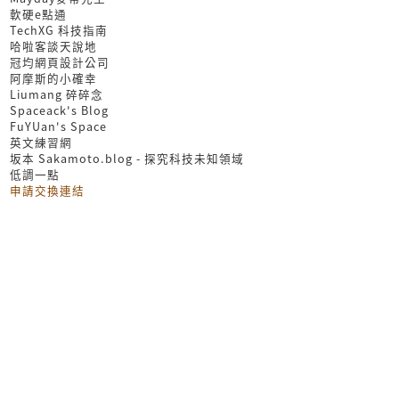
軟硬e點通
TechXG 科技指南
哈啦客談天說地
冠均網頁設計公司
阿摩斯的小確幸
Liumang 碎碎念
Spaceack's Blog
FuYUan's Space
英文練習網
坂本 Sakamoto.blog - 探究科技未知領域
低調一點
申請交換連結