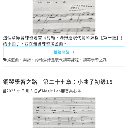
這個章節會練習幾首《約翰‧湯姆遜現代鋼琴課程【第一級】》
的小曲子，並在最後練習搖籃曲。
繼續閱讀
搖籃曲
、
樂譜
、
約翰湯姆遜現代鋼琴課程
、
鋼琴學習之路
鋼琴學習之路─第二十七章：小曲子初級15
2025 年 7 月 3 日
Magic Len
音樂心得