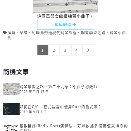
這個章節會繼續練習小曲子。
繼續閱讀
拜爾
、
樂譜
、
約翰湯姆遜現代鋼琴課程
、
鋼琴學習之路
、
鋼琴小曲
集
1
2
3
4
隨機文章
鋼琴學習之路─第二十九章：小曲子初級17
2025 年 7 月 17 日
如何在C/C++程式語言中使用Rust的函式庫？
2019 年 9 月 5 日
基數排序(Radix Sort)演算法，可以依據多個鍵值來排序的
演算法