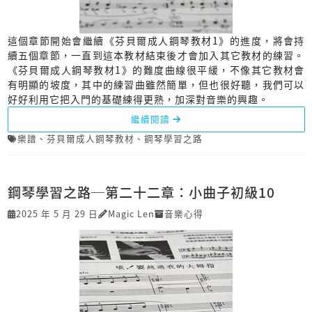
這個章節開始會繼續《芬貝爾成人鋼琴教材1》的進度，將會持
續五個章節，一直到這本教材結束後才會加入其它教材的練習。
《芬貝爾成人鋼琴教材1》的難度曲線很平緩，不像其它教材會
有明顯的坡度，其中的練習曲雖然簡單，但也很好聽，我們可以
好好利用它把入門的基礎練得更熟，加深對音樂的興趣。
繼續閱讀
樂譜
、
芬貝爾成人鋼琴教材
、
鋼琴學習之路
鋼琴學習之路─第二十二章：小曲子初級10
2025 年 5 月 29 日
Magic Len
音樂心得