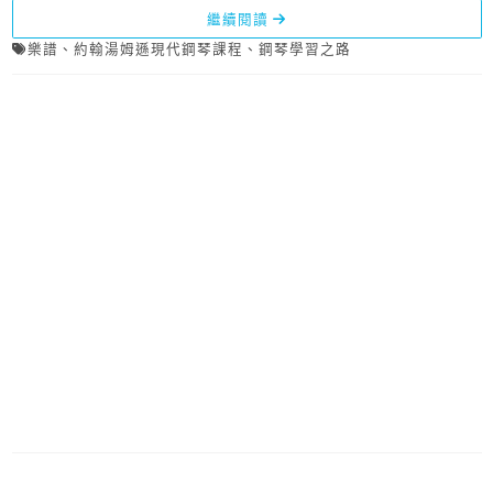
繼續閱讀
樂譜
、
約翰湯姆遜現代鋼琴課程
、
鋼琴學習之路