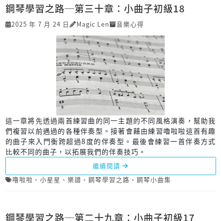
鋼琴學習之路─第三十章：小曲子初級18
2025 年 7 月 24 日
Magic Len
音樂心得
這一章將先透過兩首練習曲的同一主題的不同風格演奏，幫助我
們複習以前遇過的各種伴奏型。接著會藉由練習嚕啦啦這首有趣
的曲子來入門衡跨超過8度的伴奏型。最後會練習一首伴奏方式
比較不同的曲子，以拓展我們的伴奏技巧。
繼續閱讀
噜啦啦
、
小星星
、
樂譜
、
鋼琴學習之路
、
鋼琴小曲集
鋼琴學習之路─第二十九章：小曲子初級17