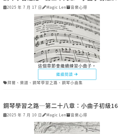
2025 年 7 月 17 日
Magic Len
音樂心得
這個章節會繼續練習小曲子。
繼續閱讀
拜爾
、
樂譜
、
鋼琴學習之路
、
鋼琴小曲集
鋼琴學習之路─第二十八章：小曲子初級16
2025 年 7 月 10 日
Magic Len
音樂心得