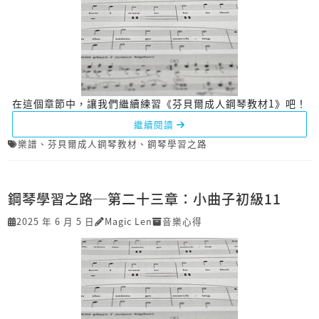
在這個章節中，讓我們繼續練習《芬貝爾成人鋼琴教材1》吧！
繼續閱讀
樂譜
、
芬貝爾成人鋼琴教材
、
鋼琴學習之路
鋼琴學習之路─第二十三章：小曲子初級11
2025 年 6 月 5 日
Magic Len
音樂心得