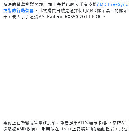
解決的螢幕撕裂問題。加上先前已經入手有支援
AMD FreeSync
技術的行動螢幕
，此次購買自然是選擇使用AMD顯示晶片的顯示
卡，便入手了這張MSI Radeon RX550 2GT LP OC。
事實上在轉變成筆電族之前，筆者是用ATI的顯示卡(對，當時ATI
還沒被AMD收購)，那時候在Linux上安裝ATI的驅動程式，只要