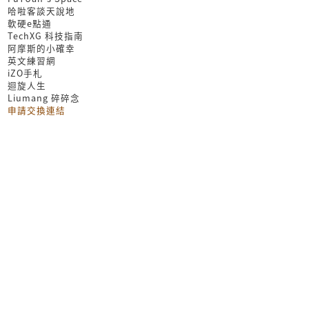
哈啦客談天說地
軟硬e點通
TechXG 科技指南
阿摩斯的小確幸
英文練習網
iZO手札
迴旋人生
Liumang 碎碎念
申請交換連結