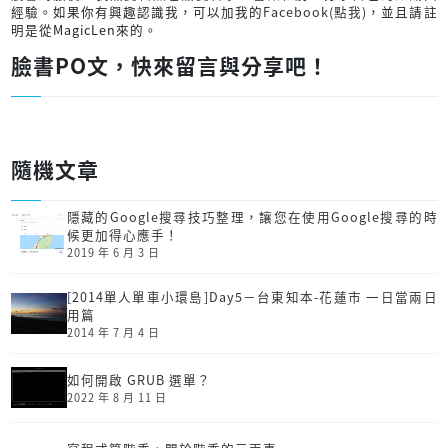
經驗。如果你有興趣認識我，可以加我的
Facebook(點我)
，並且請註
明是從MagicLen來的。
臉書PO文，快來留言與分享吧！
隨機文章
隱藏的Google搜尋技巧整理，讓您在使用Google搜尋的時
候更加得心應手！
2019 年 6 月 3 日
[2014單人單車小環島]Day5－台東知本-花蓮市 一日當兩日
用篇
2014 年 7 月 4 日
如何開啟 GRUB 選單？
2022 年 8 月 11 日