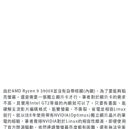
由於AMD Ryzen 9 3900X並沒有自帶核顯(內顯)，為了要能夠點
亮螢幕，還是需要一張獨立顯示卡才行。筆者對於顯示卡的需求
不高，其實用Intel GT2等級的內顯就可以了，只要有畫面、能
硬解主流影片編碼格式、能雙螢幕、不撕裂、省電並相容Linux
就行。就以往8年使用帶有NVIDIA(Optimus)獨立顯示晶片的筆
電的經驗，筆者覺得NVIDIA對於Linux的相容性頗差，即便使用
了官方閉源驅動，依然連調整螢幕亮度都有困難，還有無法完美