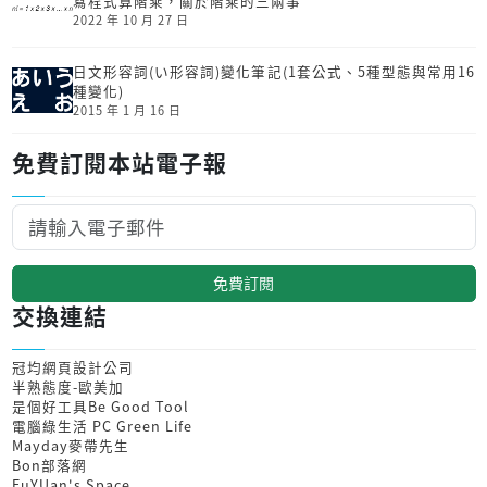
寫程式算階乘，關於階乘的三兩事
2022 年 10 月 27 日
日文形容詞(い形容詞)變化筆記(1套公式、5種型態與常用16
種變化)
2015 年 1 月 16 日
免費訂閱本站電子報
免費訂閱
交換連結
冠均網頁設計公司
半熟態度-歐美加
是個好工具Be Good Tool
電腦綠生活 PC Green Life
Mayday麥帶先生
Bon部落網
FuYUan's Space