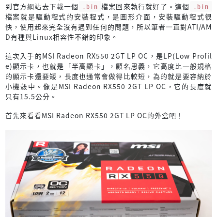
到官方網站去下載一個
.bin
檔案回來執行就好了。這個
.bin
檔案就是驅動程式的安裝程式，是圖形介面，安裝驅動程式很
快，使用起來完全沒有遇到任何的問題，所以筆者一直對ATI/AM
D有種與Linux相容性不錯的印象。
這次入手的MSI Radeon RX550 2GT LP OC，是LP(Low Profil
e)顯示卡，也就是「半高顯卡」，顧名思義，它高度比一般規格
的顯示卡還要矮，長度也通常會做得比較短，為的就是要容納於
小機殼中。像是MSI Radeon RX550 2GT LP OC，它的長度就
只有15.5公分。
首先來看看MSI Radeon RX550 2GT LP OC的外盒吧！