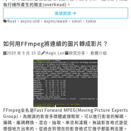
執行緒所產生的開支(overhead)。
繼續閱讀
Rust
、
async-std
、
async/await
、
smol
、
tokio
如何用FFmpeg將連續的圖片轉成影片？
2020 年 9 月 15 日
Magic Len
研究分享
、
軟體介紹
FFmpeg全名是Fast Forward MPEG(Moving Picture Experts
Group)，為開源的影音多媒體處理框架，可以進行影音的解碼、
編碼、編碼轉換、混合、抽取、串流和濾鏡，無論影音格式是從
哪個地方出來的，從過去到現在的影音格式它幾乎都能夠支援。