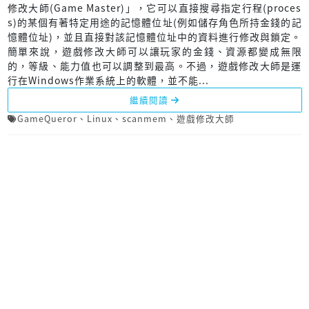
修改大師(Game Master)」，它可以直接搜尋指定行程(proces
s)的某個有著特定用途的記憶體位址(例如儲存角色所持金錢的記
憶體位址)，並且直接對該記憶體位址中的資料進行修改與鎖定。
簡單來說，遊戲修改大師可以讓玩家的金錢、資源都變成無限
的，等級、能力值也可以調整到最高。不過，遊戲修改大師是運
行在Windows作業系統上的軟體，並不能...
繼續閱讀
GameQueror
、
Linux
、
scanmem
、
遊戲修改大師