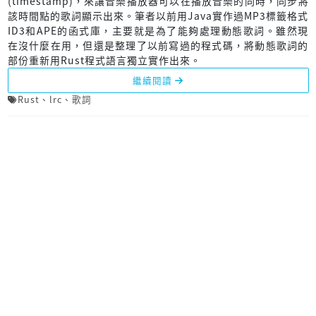
(timestamp)，來讓音樂播放器可以在播放音樂的同時，同步將
該時間點的歌詞顯示出來。筆者以前用Java實作過MP3標籤格式
ID3和APE的函式庫，主要就是為了能夠處理動態歌詞。雖然現
在沒什麼在用，但還是整理了以前寫過的程式碼，將動態歌詞的
部份重新用Rust程式語言獨立實作出來。
繼續閱讀
Rust
、
lrc
、
歌詞