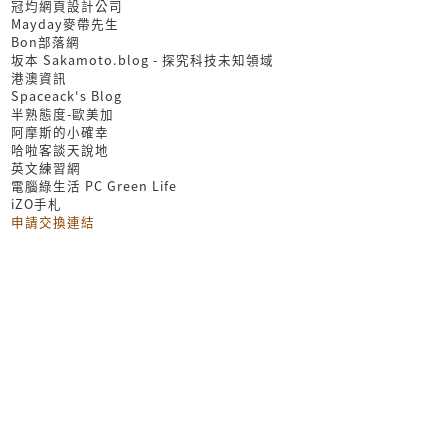
冠均網頁設計公司
Mayday麥帶先生
Bon部落網
坂本 Sakamoto.blog - 探究科技未知領域
港澳資訊
Spaceack's Blog
半熟態度-歐美加
阿摩斯的小確幸
哈啦客談天說地
英文練習網
電腦綠生活 PC Green Life
iZO手札
申請交換連結