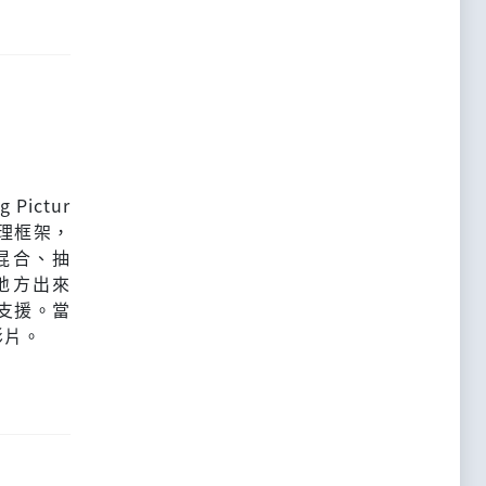
 Pictur
體處理框架，
混合、抽
地方出來
支援。當
影片。