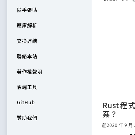
隨手張貼
題庫解析
交換連結
聯絡本站
著作權聲明
雲端工具
GitHub
Rust
案？
贊助我們
2020 年 9 月 