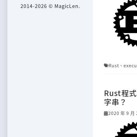
2014-2026 © MagicLen.
Rust
、
execu
Rust
字串？
2020 年 9 月 