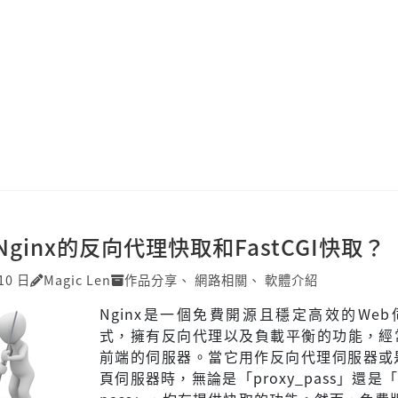
ginx的反向代理快取和FastCGI快取？
10 日
Magic Len
作品分享
、
網路相關
、
軟體介紹
Nginx是一個免費開源且穩定高效的We
式，擁有反向代理以及負載平衡的功能，經
前端的伺服器。當它用作反向代理伺服器或是
頁伺服器時，無論是「proxy_pass」還是「fa