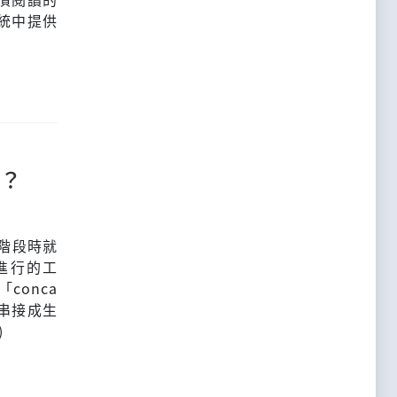
統中提供
串？
譯階段時就
進行的工
conca
接串接成生
)