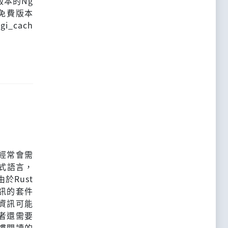
版本的Ng
x免費版本
i_cach
經常會需
程式語言，
於Rust
訊的套件
資訊可能
者還需要
慣閱讀的