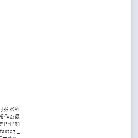
b伺服器程
常作為最
PHP網
stcgi_