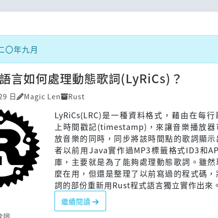
二〇年九月
式語言如何處理動態歌詞(LyRiCs)？
29 日
Magic Len
Rust
LyRiCs(LRC)是一種資料格式，藉由在每
上時間戳記(timestamp)，來讓音樂播放
放音樂的同時，同步將該時間點的歌詞顯示
者以前用Java實作過MP3標籤格式ID3和A
庫，主要就是為了能夠處理動態歌詞。雖然
麼在用，但還是整理了以前寫過的程式碼，
詞的部份重新用Rust程式語言獨立實作出來
繼續閱讀
歌詞