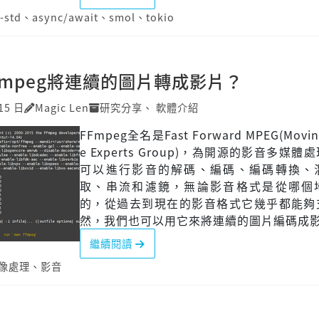
-std
、
async/await
、
smol
、
tokio
Fmpeg將連續的圖片轉成影片？
15 日
Magic Len
研究分享
、
軟體介紹
FFmpeg全名是Fast Forward MPEG(Moving
e Experts Group)，為開源的影音多媒
可以進行影音的解碼、編碼、編碼轉換、
取、串流和濾鏡，無論影音格式是從哪個
的，從過去到現在的影音格式它幾乎都能夠
然，我們也可以用它來將連續的圖片編碼成
繼續閱讀
像處理
、
影音