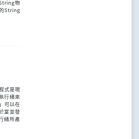
ring物
tring
行程式是現
執行緒來
t」可以在
於當並發
行緒所產