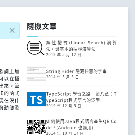
隨機文章
線性搜尋(Linear Search)演算
法，最基本的搜尋演算法
2019 年 5 月 12 日
行歌詞上加
String Hider 隱藏任意的字串
2014 年 5 月 3 日
器可以在播
出來。筆
PE的函式
TypeScript 學習之路─第八章：T
現在沒什
ypeScript程式語言的泛型
2019 年 12 月 5 日
將動態歌
。
如何使用Java程式語言產生QR Co
de？(Android 也適用)
2014 年 10 月 17 日