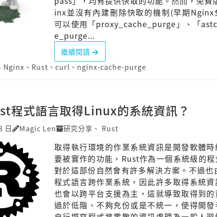
pass」，均有提供快取的功能。然而，免費
inx並沒有內建刪除快取的機制(早期Ngin
可以使用「proxy_cache_purge」、「astcg
e_purge...
繼續閱讀
、
Nginx
、
Rust
、
curl
、
nginx-cache-purge
st程式語言取得Linux的系統資訊？
8 日
Magic Len
研究分享
、
Rust
取得執行環境的作業系統資訊是開發軟體時
要被實作的功能，Rust作為一個系統級的
對於這部份自然會有許多解決方案。不過也由
程式語言跨作業系統，因此許多取得系統資
也會以跨平台支援為主，這就導致取得到的
過於低階、不夠充份或是不統一，使得開發
自行撰寫程式將零散的資訊處理為一般人習