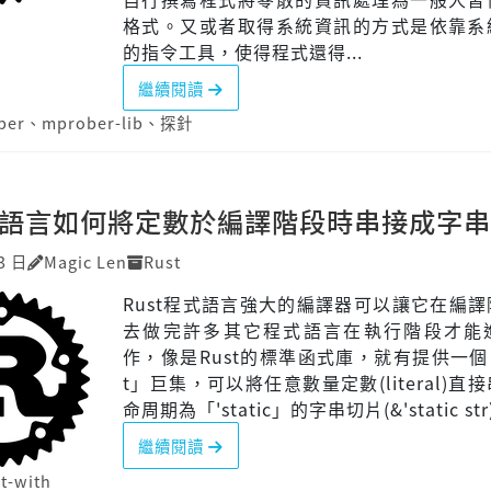
格式。又或者取得系統資訊的方式是依靠系
的指令工具，使得程式還得...
繼續閱讀
ber
、
mprober-lib
、
探針
程式語言如何將定數於編譯階段時串接成字
3 日
Magic Len
Rust
Rust程式語言強大的編譯器可以讓它在編
去做完許多其它程式語言在執行階段才能
作，像是Rust的標準函式庫，就有提供一個「
t」巨集，可以將任意數量定數(literal)直
命周期為「'static」的字串切片(&'static str
繼續閱讀
t-with