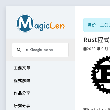
月份：二〇
Rust程
2020 年 9 月 
主要文章
程式解題
作品分享
研究分享
Rust
、
lrc
、