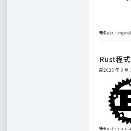
Rust
、
mpro
Rust
2020 年 9 月 
Rust
、
conca