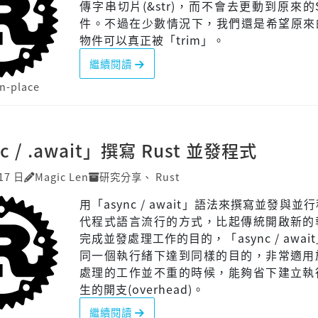
傳字串切片(&str)，而不會去更動到原來的St
件。不過在少數情況下，我們還是希望原來的S
物件可以真正被「trim」。
繼續閱讀
in-place
c / .await」撰寫 Rust 並發程式
17 日
Magic Len
研究分享
、
Rust
用「async / await」語法來撰寫並發與並
代程式語言流行的方式，比起傳統開啟新的
完成並發處理工作的目的，「async / awai
同一個執行緒下達到同樣的目的，非常適用
處理的工作並不重的時候，能夠省下建立執
生的開支(overhead)。
繼續閱讀