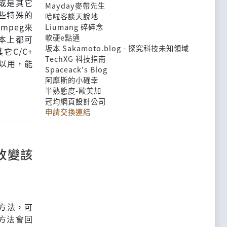
或是其它
Mayday麥帶先生
些特殊的
哈啦客談天說地
mpeg來
Liumang 碎碎念
軟硬e點通
本上都可
坂本 Sakamoto.blog - 探究科技未知領域
它C/C+
TechXG 科技指南
以用，能
Spaceack's Blog
阿摩斯的小確幸
半熟態度-歐美加
冠均網頁設計公司
申請交換連結
改變該
」方法，可
方法會回