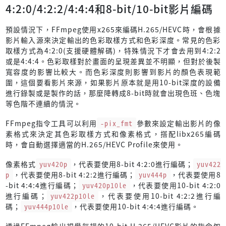
4:2:0/4:2:2/4:4:4和8-bit/10-bit影片編碼
預設情況下，FFmpeg使用x265來編碼H.265/HEVC時，會根據
影片輸入源來決定輸出的色彩取樣方式和色彩深度。常見的色彩
取樣方式為4:2:0(支援硬體解碼)，特殊情況下才會去用到4:2:2
或是4:4:4。色彩取樣對於畫面的呈現差異並不明顯，但對於後製
寬容度的影響比較大。而色彩深度則影響到影片的顏色表現範
圍，這個要看影片來源，如果影片原本就是用10-bit深度的設備
進行錄製或是製作的話，那麼降轉成8-bit時就會出現色班、色塊
等色階不連續的情況。
FFmpeg指令工具可以利用
-pix_fmt
參數來設定輸出影片的像
素格式來決定其色彩取樣方式和像素格式，搭配libx265編碼
時，會自動選擇適當的H.265/HEVC Profile來使用。
像素格式
yuv420p
，代表要使用8-bit 4:2:0進行編碼；
yuv422
p
，代表要使用8-bit 4:2:2進行編碼；
yuv444p
，代表要使用8
-bit 4:4:4進行編碼；
yuv420p10le
，代表要使用10-bit 4:2:0
進行編碼；
yuv422p10le
，代表要使用10-bit 4:2:2進行編
碼；
yuv444p10le
，代表要使用10-bit 4:4:4進行編碼。