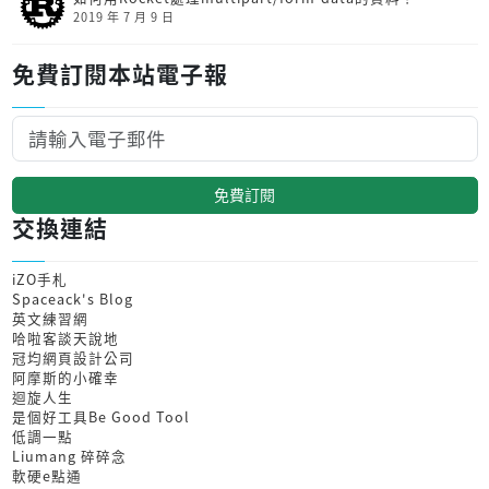
2019 年 7 月 9 日
免費訂閱本站電子報
免費訂閱
交換連結
iZO手札
Spaceack's Blog
英文練習網
哈啦客談天說地
冠均網頁設計公司
阿摩斯的小確幸
迴旋人生
是個好工具Be Good Tool
低調一點
Liumang 碎碎念
軟硬e點通