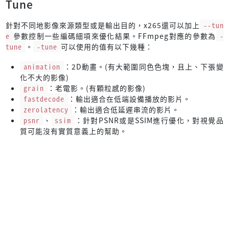
Tune
針對不同地影像來源類型或是輸出目的，x265還可以加上
--tun
e
參數控制一些編碼細項來優化結果。FFmpeg對應的參數為
-
tune
。
-tune
可以使用的值有以下幾種：
animation
：2D動畫。(有大範圍同色色塊，且上、下張變
化不大的影像)
grain
：老電影。(有顆粒感的影像)
fastdecode
：輸出適合在低端設備播放的影片。
zerolatency
：輸出適合低延遲串流的影片。
psnr
、
ssim
：針對PSNR或是SSIM進行優化，對視覺品
質可能沒有實質意義上的幫助。