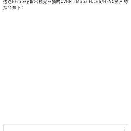
透過FFmpeg輸出視覺無損的CVBR 2Mbps H.265/HEVC影片的
指令如下：