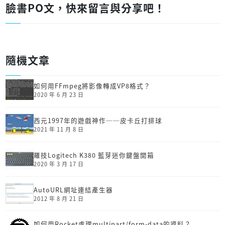
臉書PO文，快來留言與分享吧！
隨機文章
如何用FFmpeg將影像轉成VP8格式？
2020 年 6 月 23 日
西元1997年的遊戲神作──皮卡丘打排球
2021 年 11 月 8 日
羅技Logitech K380 藍芽迷你鍵盤開箱
2020 年 3 月 17 日
AutoURL網址連結產生器
2012 年 8 月 21 日
如何用Rocket處理multipart/form-data的資料？