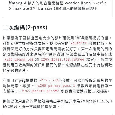
ffmpeg -i 輸入的影音檔案路徑 -vcodec libx265 -crf 2
0 -maxrate 2M -bufsize 16M 輸出的影音檔案路徑
二次編碼(2-pass)
如果是為了要輸出固定大小的影片而使用CVBR編碼模式的話，
可能就得重複轉好幾次檔，找出適當的
-bufsize
參數的值。其
實有個更好的方式只要固定編碼兩次就好了，第一次編碼的目的
是收集編碼影片來源時所得到的資訊(預設會在工作目錄中被存成
x265_2pass.log
和
x265_2pass.log.cutree
檔案)，第二次
是利用已收集到的資訊和相同的影片來源編碼出位元率有被精確
控制過的影片。
利用FFmpeg提供的
-b:v
(
-vb
)參數，可以直接設定影片的平
均位元率。再加上
-x265-params pass=1
參數表示要進行第一
次編碼；
-x265-params pass=2
參數表示要進行第二次編碼。
例如要使用最高的壓縮效果輸出平均位元率為2Mbps的H.265/H
EVC影片，第一次編碼的指令如下：