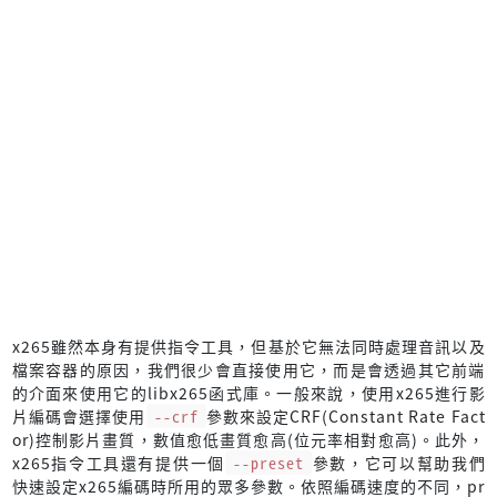
x265雖然本身有提供指令工具，但基於它無法同時處理音訊以及
檔案容器的原因，我們很少會直接使用它，而是會透過其它前端
的介面來使用它的libx265函式庫。一般來說，使用x265進行影
片編碼會選擇使用
--crf
參數來設定CRF(Constant Rate Fact
or)控制影片畫質，數值愈低畫質愈高(位元率相對愈高)。此外，
x265指令工具還有提供一個
--preset
參數，它可以幫助我們
快速設定x265編碼時所用的眾多參數。依照編碼速度的不同，pr