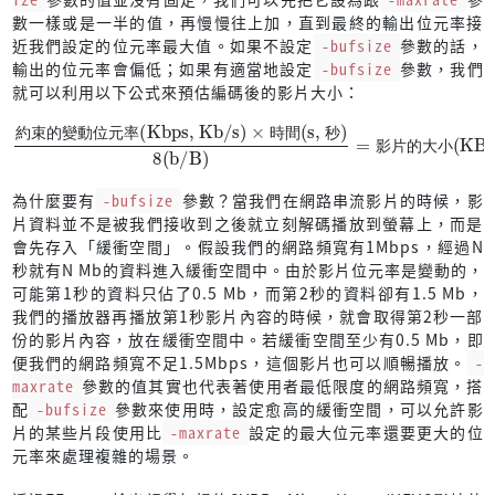
數一樣或是一半的值，再慢慢往上加，直到最終的輸出位元率接
近我們設定的位元率最大值。如果不設定
-bufsize
參數的話，
輸出的位元率會偏低；如果有適當地設定
-bufsize
參數，我們
就可以利用以下公式來預估編碼後的影片大小：
約束的變動位元率(Kbps, Kb/s)
影片的大小(KB)
×
時間(s, 秒)
8(b/B)
=
約
束
的
變
動
位
元
率
時
間
秒
影
片
的
大
小
為什麼要有
-bufsize
參數？當我們在網路串流影片的時候，影
片資料並不是被我們接收到之後就立刻解碼播放到螢幕上，而是
會先存入「緩衝空間」。假設我們的網路頻寬有1Mbps，經過N
秒就有N Mb的資料進入緩衝空間中。由於影片位元率是變動的，
可能第1秒的資料只佔了0.5 Mb，而第2秒的資料卻有1.5 Mb，
我們的播放器再播放第1秒影片內容的時候，就會取得第2秒一部
份的影片內容，放在緩衝空間中。若緩衝空間至少有0.5 Mb，即
便我們的網路頻寬不足1.5Mbps，這個影片也可以順暢播放。
-
maxrate
參數的值其實也代表著使用者最低限度的網路頻寬，搭
配
-bufsize
參數來使用時，設定愈高的緩衝空間，可以允許影
片的某些片段使用比
-maxrate
設定的最大位元率還要更大的位
元率來處理複雜的場景。