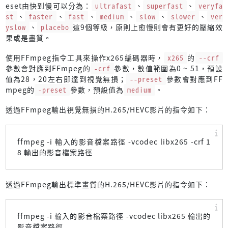
eset由快到慢可以分為：
ultrafast
、
superfast
、
veryfa
st
、
faster
、
fast
、
medium
、
slow
、
slower
、
ver
yslow
、
placebo
這9個等級，原則上愈慢則會有更好的壓縮效
果或是畫質。
使用FFmpeg指令工具來操作x265編碼器時，
x265
的
--crf
參數會對應到FFmpeg的
-crf
參數，數值範圍為0 ~ 51，預設
值為28，20左右即達到視覺無損；
--preset
參數會對應到FF
mpeg的
-preset
參數，預設值為
medium
。
透過FFmpeg輸出視覺無損的H.265/HEVC影片的指令如下：
ffmpeg -i 輸入的影音檔案路徑 -vcodec libx265 -crf 1
8 輸出的影音檔案路徑
透過FFmpeg輸出標準畫質的H.265/HEVC影片的指令如下：
ffmpeg -i 輸入的影音檔案路徑 -vcodec libx265 輸出的
影音檔案路徑