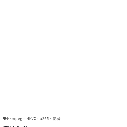
FFmpeg
、
HEVC
、
x265
、
影音