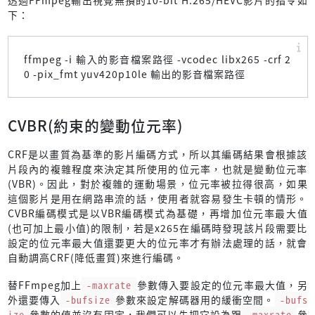
透過FFmpeg輸出視覺無損的10-bit H.265/HEVC影片的指令如
下：
ffmpeg -i 輸入的影音檔案路徑 -vcodec libx265 -crf 2
0 -pix_fmt yuv420p10le 輸出的影音檔案路徑
CVBR(約束的變動位元率)
CRF是以畫質為基準的影片編碼方式，所以其編碼結果會根據該
片段內的複雜程度來決定其所使用的位元率，也就是變動位元率
(VBR)。因此，對於複雜的運動場景，位元率被拉得很高，如果
這個影片是用在網路串流的話，使用者就容易發生卡頓的情形。
CVBR編碼模式是以VBR編碼模式為基礎，再增加位元率最大值
(也可加上最小值)的限制，若是x265在編碼時發現該片段需要比
設定的位元率最大值還要更大的位元率才有辦法處理的話，就會
自動調高CRF(降低畫質)來進行編碼。
替FFmpeg加上
-maxrate
參數傳入要設定的位元率最大值，另
外還要傳入
-bufsize
參數來設定解碼器用的緩衝空間。
-bufs
ize
參數的值並沒有固定，我們可以先把它設為跟
-maxrate
參