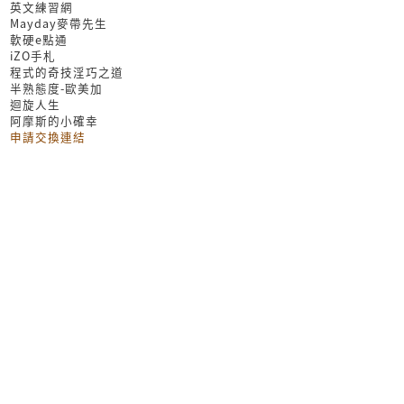
英文練習網
Mayday麥帶先生
軟硬e點通
iZO手札
程式的奇技淫巧之道
半熟態度-歐美加
迴旋人生
阿摩斯的小確幸
申請交換連結