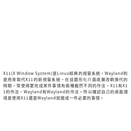
X11(X Window System)是Linux經典的視窗系統，Wayland則
是用來取代X11的新視窗系統。在這圖形化介面底層改朝換代的
時期，常使得要完成某件事情有兩種截然不同的作法，X11有X1
1的作法，Wayland有Wayland的作法。所以確認自己的桌面環
境是使用X11還是Wayland就變成一件必要的事情。