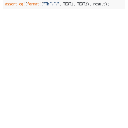
assert_eq!
(
format!
(
"Th{}{}"
, TEXT1, TEXT2), result);