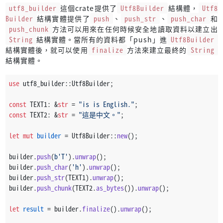
utf8_builder
這個crate提供了
Utf8Builder
結構體，
Utf8
Builder
結構實體提供了
push
、
push_str
、
push_char
和
push_chunk
方法可以用來在任何時候安全地讀取資料以建立出
String
結構實體。當所有的資料都「push」進
Utf8Builder
結構實體後，就可以使用
finalize
方法來建立最終的
String
結構實體。
use
 utf8_builder::Utf8Builder;
const
 TEXT1: &
str
 = 
"is is English."
;
const
 TEXT2: &
str
 = 
"這是中文。"
;
let
mut 
builder
 = Utf8Builder::
new
();
builder.
push
(
b'T'
).
unwrap
();
builder.
push_char
(
'h'
).
unwrap
();
builder.
push_str
(TEXT1).
unwrap
();
builder.
push_chunk
(TEXT2.
as_bytes
()).
unwrap
();
let
result
 = builder.
finalize
().
unwrap
();