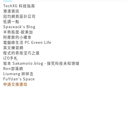
TechXG 科技指南
港澳資訊
冠均網頁設計公司
低調一點
Spaceack's Blog
半熟態度-歐美加
阿摩斯的小確幸
電腦綠生活 PC Green Life
英文練習網
程式的奇技淫巧之道
iZO手札
坂本 Sakamoto.blog - 探究科技未知領域
Bon部落網
Liumang 碎碎念
FuYUan's Space
申請交換連結