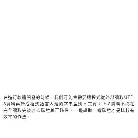
在進行軟體開發的時候，我們可能會需要讓程式從外部讀取UTF-
8資料再轉成程式語言內建的字串型別。其實UTF-8資料不必在
完全讀取完後才去驗證其正確性，一邊讀取一邊驗證才是比較有
效率的作法。