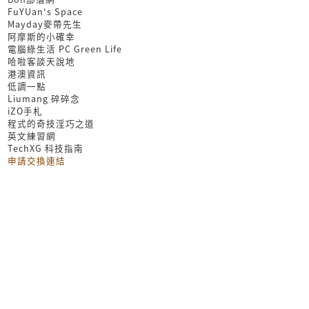
FuYUan's Space
Mayday麥帶先生
阿摩斯的小確幸
電腦綠生活 PC Green Life
哈啦客談天說地
港澳資訊
低調一點
Liumang 碎碎念
iZO手札
程式的奇技淫巧之道
英文練習網
TechXG 科技指南
申請交換連結