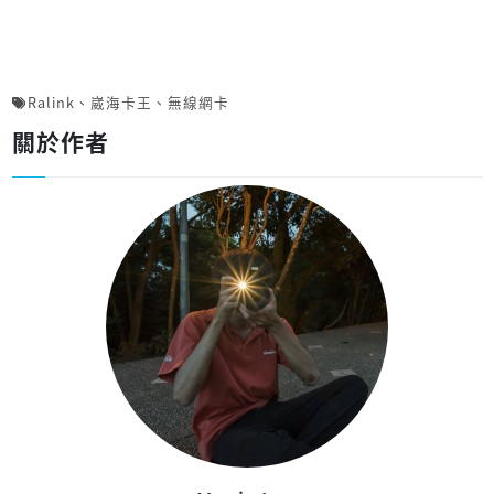
Ralink
、
崴海卡王
、
無線網卡
關於作者