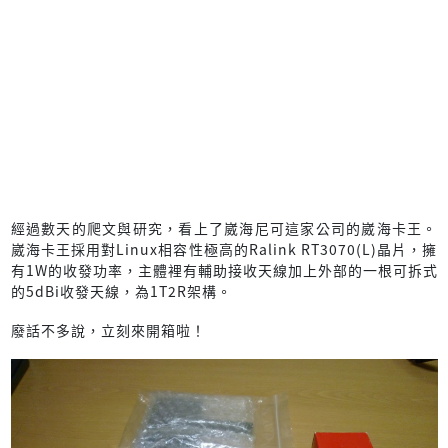
經過數天的爬文與研究，看上了崴海尼可這家公司的崴海卡王。
崴海卡王採用對Linux相容性極高的Ralink RT3070(L)晶片，擁
有1W的收發功率，主體裡有輔助接收天線加上外部的一根可拆式
的5dBi收發天線，為1T2R架構。
廢話不多說，立刻來開箱啦！