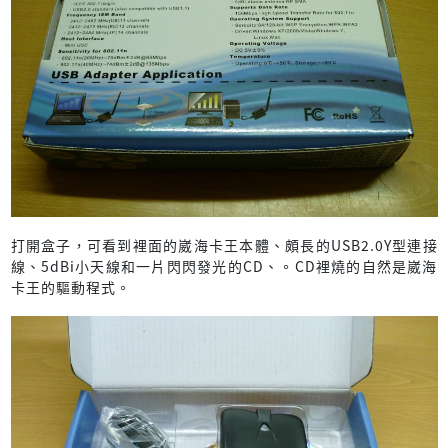
打開盒子，可看到裡面的崴海卡王本體、頗長的USB2.0Y型連接
線、5dBi小天線和一片閃閃發光的CD、。CD裡燒的自然是崴海
卡王的驅動程式。