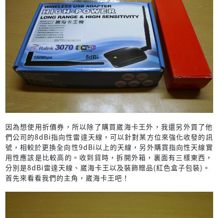
因為想使用折價券，所以除了購買崴海卡王外，我還另外買了他
們公司的8dBi指向性雷達天線，可以針對某方位來強化收發的訊
號，相較於更換全向性9dBi以上的天線，另外購買指向性天線實
用性應該是比較高的。收到貨時，拆開外箱，裏面有三樣東西，
分別是8dBi雷達天線、崴海卡王以及裝飾贈品(紅色盒子包裝)。
首先來看看我們的主角，崴海卡王吧！