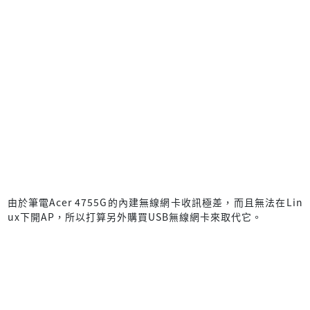
由於筆電Acer 4755G的內建無線網卡收訊極差，而且無法在Lin
ux下開AP，所以打算另外購買USB無線網卡來取代它。