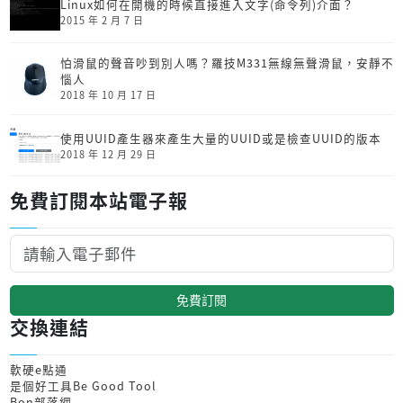
Linux如何在開機的時候直接進入文字(命令列)介面？
2015 年 2 月 7 日
怕滑鼠的聲音吵到別人嗎？羅技M331無線無聲滑鼠，安靜不
惱人
2018 年 10 月 17 日
使用UUID產生器來產生大量的UUID或是檢查UUID的版本
2018 年 12 月 29 日
免費訂閱本站電子報
免費訂閱
交換連結
軟硬e點通
是個好工具Be Good Tool
Bon部落網