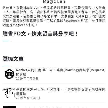
Magic Len
各位好，我是Magic Len，是這網站的管理員。我是台灣台中大肚山
上人，畢業於台中高工資訊科和台灣科技大學資訊工程系，曾在桃機
航警局服役。我熱愛自然也熱愛科學，喜歡和別人分享自己的知識與
經驗。如果你有興趣認識我，可以加我的
Facebook(點我)
，並且請註
明是從MagicLen來的。
臉書PO文，快來留言與分享吧！
隨機文章
Rocket入門指南 第二章：路由(Routing)與請求(Request)
的處理
2019 年 7 月 5 日
基數排序(Radix Sort)演算法，可以依據多個鍵值來排序的
演算法
2019 年 5 月 30 日