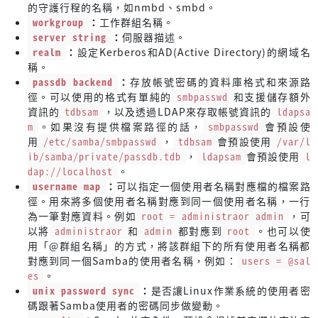
的守護行程的名稱，如nmbd、smbd。
workgroup
：
工作群組名稱。
server string
：
伺服器描述。
realm
：
設定Kerberos和AD(Active Directory)的網域名
稱。
passdb backend
：
存放帳號密碼的資料庫格式和來源路
徑。可以使用的格式有單純的
smbpasswd
和支援儲存額外
資訊的
tdbsam
，以及透過LDAP來存取帳號資訊的
ldapsa
m
。如果沒有提供檔案路徑的話，
smbpasswd
會預設使
用
/etc/samba/smbpasswd
，
tdbsam
會預設使用
/var/l
ib/samba/private/passdb.tdb
，
ldapsam
會預設使用
l
dap://localhost
。
username map
：
可以指定一個使用者名稱對應檔的檔案路
徑。用來將多個使用者名稱對應到同一個使用者名稱，一行
為一筆對應資料。例如
root = administraor admin
，可
以將
administraor
和
admin
都對應到
root
。也可以使
用「@群組名稱」的方式，將該群組下的所有使用者名稱都
對應到同一個Samba的使用者名稱，例如：
users = @sal
es
。
unix password sync
：
是否讓Linux作業系統的使用者密
碼跟著Samba使用者的密碼同步做變動。