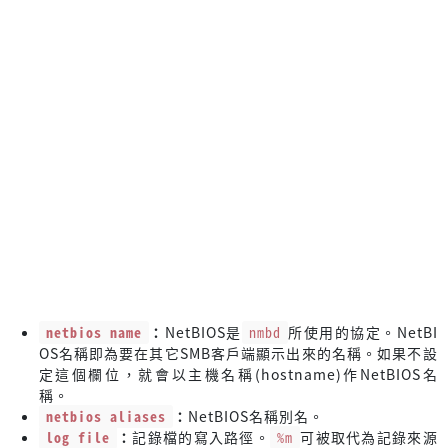
netbios name
：
NetBIOS是
nmbd
所使用的協定。NetBI
OS名稱即為要在其它SMB客戶端顯示出來的名稱。如果不設
定這個欄位，就會以主機名稱(hostname)作NetBIOS名
稱。
netbios aliases
：
NetBIOS名稱別名。
log file
：
記錄檔的寫入路徑。
%m
可被取代為記錄來源