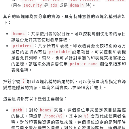
(用在
security
是
ads
或是
domain
時)。
其它的區塊即為要分享的資源，具有特殊意義的區塊名稱列表如
下：
homes
：
共享使用者的家目錄。可以控制每個使用者的家目
錄是否允許其它使用者來存取。
printers
：
共享所有印表機。印表機資源比較特別的地方
是它的區塊內有個
printable
設定項目，可以控制印表機
是否允許列印。當然，也可以針對單獨的印表機來撰寫獨立
的區塊，該區塊必須還要使用
printer name
欄位來指定印
表機名稱。
把錢字號
$
加到區塊名稱的結尾的話，可以使該區塊所指定資源
變成是隱藏的資源。區塊名稱會顯示在SMB客戶端上。
這些區塊都有以下幾個主要欄位：
path
：
對於
homes
來說，這個欄位用來設定家目錄路徑
的格式，預設是
/home/%S
，其中的
%S
會取代成使用者名
稱。對於印表機資源的區塊來說，這個欄位設定的是列印時
需要用來暫存檔案的目錄。對於其它資源的區塊，這個欄位