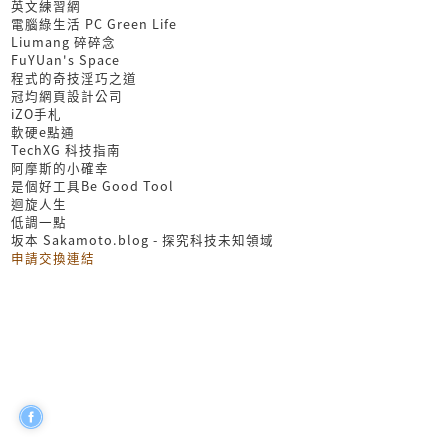
英文練習網
電腦綠生活 PC Green Life
Liumang 碎碎念
FuYUan's Space
程式的奇技淫巧之道
冠均網頁設計公司
iZO手札
軟硬e點通
TechXG 科技指南
阿摩斯的小確幸
是個好工具Be Good Tool
迴旋人生
低調一點
坂本 Sakamoto.blog - 探究科技未知領域
申請交換連結