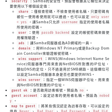
security
：
Samba的安全性。預設會根據其它欄位來決定
要使用以下哪個設定值：
share
：
僅檢查密碼，不檢查使用者名稱，只要密碼有
被任一使用者使用就可以通過。也可以設定
only user
= yes
，讓Samba只允許
username
指定的使用者名稱
所使用的密碼。
user
：
使用
passdb backend
設定的帳號密碼來做使
用權限驗證。
ads
：
讓Samba伺服器成為AD網域的一員。
domain
：
用Windows NT Primary或是Backup Dom
ain Controller來驗證帳號密碼。
wins support
：
WINS(Windows Internet Name Se
rvice)伺服器專門用來查詢NetBIOS所對應的IP位址，
類似DNS的定位，只不過是用於SMB網路。這個欄位可
以設定Samba伺服器本身是否也要提供WINS。
wins server
：
指定一個WINS伺服器IP位址，用來查
詢NetBIOS所對應的IP位址。
guest ok
：
是否啟用訪客帳號。預設為
no
。
guest account
：
設定訪客的使用者名稱。預設為
nobod
y
。
map to guest
：
將某些情況認定為訪客存取。可以設定的
值有
Never
、
Bad User
、
Bad Password
、
Bad Uid