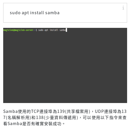
sudo apt install samba
Samba使用的TCP連接埠為139(共享檔案用)，UDP連接埠為13
7(名稱解析用)和138(少量資料傳遞用)，可以使用以下指令來查
看Samba是否有確實安裝成功。