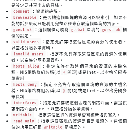
是設定要共享出去的目錄。
comment
：
資源的註解。
browseable
：
是否讓這個區塊的資源可以被索引。如果不
能的話那麼就只能利用完整路徑來存取這個區塊的資源。
guest ok
：
這個欄位可覆寫
global
區塊的
guest ok
欄
位的設定。
valid users
：
指定允許存取這個區塊的資源的使用者。
以空格分隔多筆資料。
invalid users
：
指定不允許存取這個區塊的資源的使用
者。以空格分隔多筆資料。
hosts allow
：
指定允許存取這個區塊的資源的主機名
稱、NIS網路群組名稱(以
@
開頭)或是Inet。以空格分隔多
筆資料。
hosts deny
：
指定不允許存取這個區塊的資源的主機名
稱、NIS網路群組名稱(以
@
開頭)或是Inet。以空格分隔多
筆資料。
interfaces
：
指定允許存取這個區塊的網路介面，需提供
該網路介面的Inet。以空格分隔多筆資料。
writable
：
指定這個區塊的資源是否可被新增與寫入。
read only
：
指定這個區塊的資源是否是唯讀的。這個欄
位的功用正好跟
writable
是相反的。