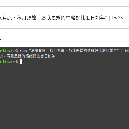
"涼風有訊，秋月無邊，虧我思嬌的情緒好比度日如年" | tw2s
：