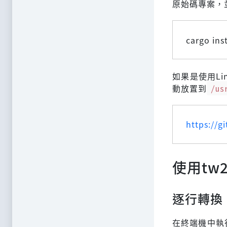
原始碼專案，
cargo ins
如果是使用L
動放置到
/us
https://g
使用tw2
逐行轉換
在終端機中執