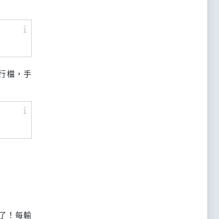
執行檔，手
了！每輸