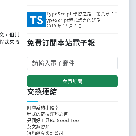
TypeScript 學習之路─第八章：T
ypeScript程式語言的泛型
2019 年 12 月 5 日
文，但其
免費訂閱本站電子報
程式來將
免費訂閱
交換連結
阿摩斯的小確幸
程式的奇技淫巧之道
是個好工具Be Good Tool
英文練習網
冠均網頁設計公司