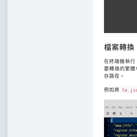
檔案轉換
在終端機執行
要轉換的繁體
存路徑。
例如將
tw.js