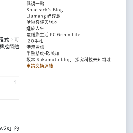
低調一點
Spaceack's Blog
Liumang 碎碎念
哈啦客談天說地
迴旋人生
電腦綠生活 PC Green Life
具程式。可
iZO手札
轉成簡體
港澳資訊
半熟態度-歐美加
坂本 Sakamoto.blog - 探究科技未知領域
申請交換連結
w2s」的