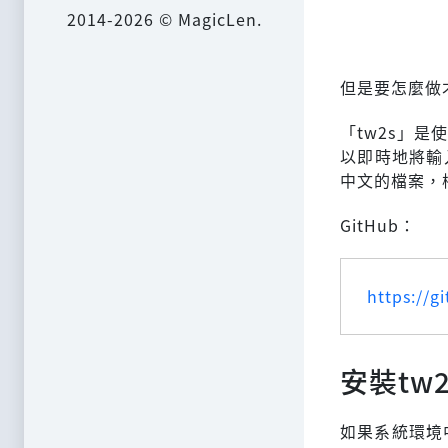
2014-2026 © MagicLen.
但是要怎麼做
「tw2s」是
以即時地將輸
中文的檔案，
GitHub：
https://g
安裝tw2
如果系統環境