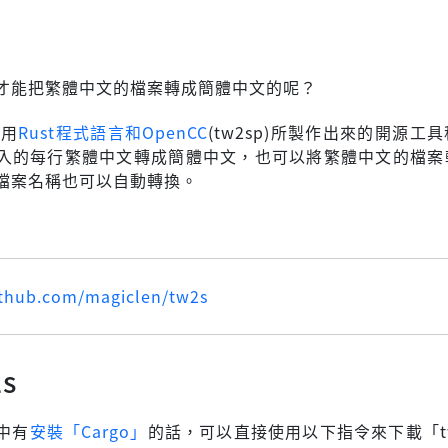
才能把繁體中文的檔案轉成簡體中文的呢？
使用
Rust程式語言和OpenCC
(tw2sp)所製作出來的開源工
入的每行繁體中文轉成簡體中文，也可以將繁體中文的檔案
檔案名稱也可以自動轉換。
ithub.com/magiclen/tw2s
s
中有
安裝「Cargo」
的話，可以直接使用以下指令來下載「t