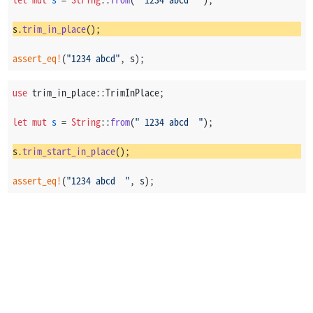
s.
trim_in_place
();
assert_eq!
(
"1234 abcd"
, s);
use
 trim_in_place::TrimInPlace;
let
mut 
s
 = 
String
::
from
(
" 1234 abcd  "
);
s.
trim_start_in_place
();
assert_eq!
(
"1234 abcd  "
, s);