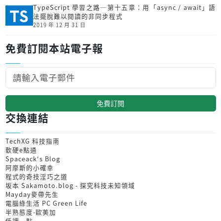
TypeScript 學習之路─第十五章：用「async / await」語
法擺脫難以閱讀的非同步程式
2019 年 12 月 31 日
免費訂閱本站電子報
免費訂閱
交換連結
TechXG 科技指南
軟硬e點通
Spaceack's Blog
阿摩斯的小確幸
程式的奇技淫巧之道
坂本 Sakamoto.blog - 探究科技未知領域
Mayday麥帶先生
電腦綠生活 PC Green Life
半熟態度-歐美加
低調一點