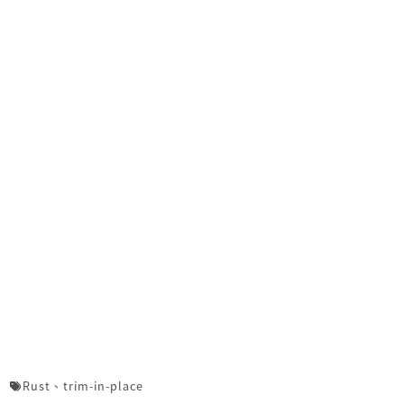
Rust
、
trim-in-place