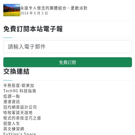
永遠令人懷念的團體組合─憂歡派對
2014 年 6 月 2 日
免費訂閱本站電子報
免費訂閱
交換連結
半熟態度-歐美加
TechXG 科技指南
低調一點
港澳資訊
冠均網頁設計公司
哈啦客談天說地
程式的奇技淫巧之道
迴旋人生
英文練習網
FuYUan's Space