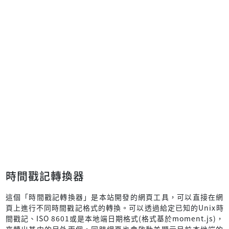
時間戳記轉換器
這個「時間戳記轉換器」是本站開發的網頁工具，可以直接在網
頁上進行不同時間戳記格式的轉換。可以透過給定已知的Unix時
間戳記、ISO 8601或是本地端日期格式(格式基於moment.js)，
來轉出其中的另外兩個。同時網頁也會啟動並顯示目前本地端的