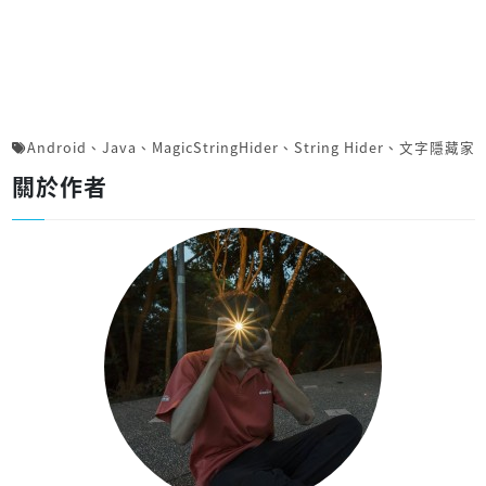
Android
、
Java
、
MagicStringHider
、
String Hider
、
文字隱藏家
關於作者