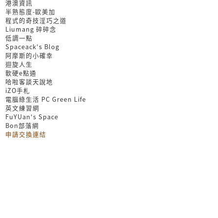
港澳資訊
半熟態度-歐美加
程式的奇技淫巧之道
Liumang 碎碎念
低調一點
Spaceack's Blog
阿摩斯的小確幸
迴旋人生
軟硬e點通
哈啦客談天說地
iZO手札
電腦綠生活 PC Green Life
英文練習網
FuYUan's Space
Bon部落網
申請交換連結