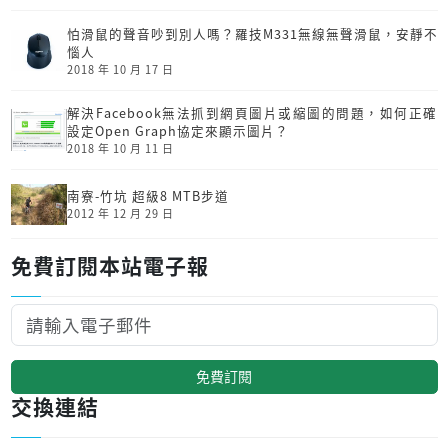
怕滑鼠的聲音吵到別人嗎？羅技M331無線無聲滑鼠，安靜不
惱人
2018 年 10 月 17 日
解決Facebook無法抓到網頁圖片或縮圖的問題，如何正確
設定Open Graph協定來顯示圖片？
2018 年 10 月 11 日
南寮-竹坑 超級8 MTB步道
2012 年 12 月 29 日
免費訂閱本站電子報
免費訂閱
交換連結