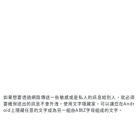
如果想要透過網路傳送一些敏感或是私人的訊息給別人，就必須
要確保送出的訊息不會外洩。使用文字隱藏家，可以讓您在Andr
oid上隱藏任意的文字成為另一組由A到Z字母組成的文字。