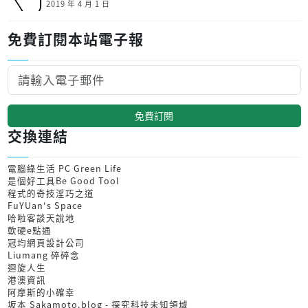
2019 年 4 月 1 日
免費訂閱本站電子報
免費訂閱
交換連結
電腦綠生活 PC Green Life
是個好工具Be Good Tool
程式的奇技淫巧之道
FuYUan's Space
哈啦客談天說地
軟硬e點通
冠均網頁設計公司
Liumang 碎碎念
迴旋人生
港澳資訊
阿摩斯的小確幸
坂本 Sakamoto.blog - 探究科技未知領域