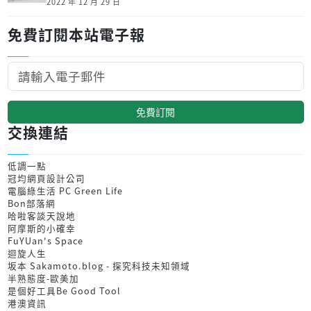
2022 年 12 月 29 日
免費訂閱本站電子報
免費訂閱
交換連結
低調一點
冠均網頁設計公司
電腦綠生活 PC Green Life
Bon部落網
哈啦客談天說地
阿摩斯的小確幸
FuYUan's Space
迴旋人生
坂本 Sakamoto.blog - 探究科技未知領域
半熟態度-歐美加
是個好工具Be Good Tool
港澳資訊