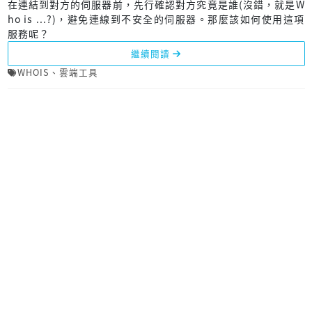
在連結到對方的伺服器前，先行確認對方究竟是誰(沒錯，就是W
ho is ...?)，避免連線到不安全的伺服器。那麼該如何使用這項
服務呢？
繼續閱讀
WHOIS
、
雲端工具