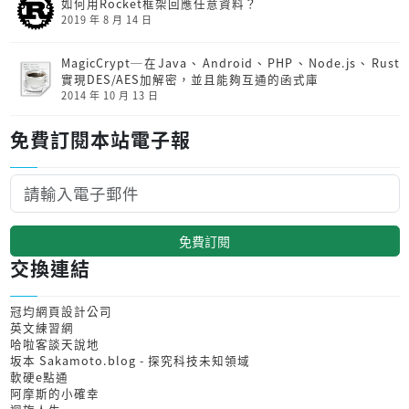
如何用Rocket框架回應任意資料？
2019 年 8 月 14 日
MagicCrypt─在Java、Android、PHP、Node.js、Rust
實現DES/AES加解密，並且能夠互通的函式庫
2014 年 10 月 13 日
免費訂閱本站電子報
免費訂閱
交換連結
冠均網頁設計公司
英文練習網
哈啦客談天說地
坂本 Sakamoto.blog - 探究科技未知領域
軟硬e點通
阿摩斯的小確幸