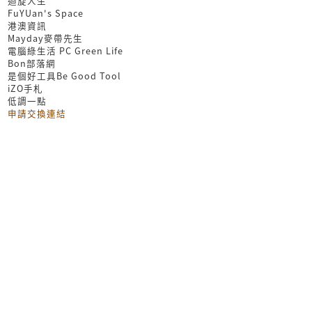
迴旋人生
FuYUan's Space
港澳資訊
Mayday麥帶先生
電腦綠生活 PC Green Life
Bon部落網
是個好工具Be Good Tool
iZO手札
低調一點
申請交換連結