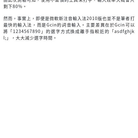
剩下80%。
然而，事實上，即便是微軟新注音輸入法2010版也並不是筆者打
最快的輸入法，而是Gcin的詞音輸入。主要差異在於Gcin可以
將「1234567890」的選字方式換成離手指較近的「asdfghjk
l;」，大大減少選字時間。