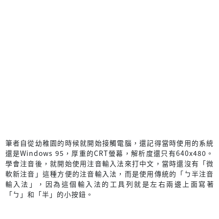
筆者自從幼稚園的時候就開始接觸電腦，還記得當時使用的系統
還是Windows 95，厚重的CRT螢幕，解析度還只有640x480。
學會注音後，就開始使用注音輸入法來打中文，當時還沒有「微
軟新注音」這種方便的注音輸入法，而是使用傳統的「ㄅ半注音
輸入法」，因為這個輸入法的工具列就是左右兩邊上面寫著
「ㄅ」和「半」的小按鈕。