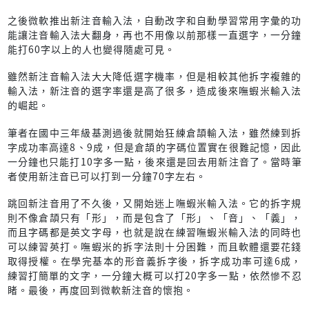
之後微軟推出新注音輸入法，自動改字和自動學習常用字彙的功
能讓注音輸入法大翻身，再也不用像以前那樣一直選字，一分鐘
能打60字以上的人也變得隨處可見。
雖然新注音輸入法大大降低選字機率，但是相較其他拆字複雜的
輸入法，新注音的選字率還是高了很多，造成後來嘸蝦米輸入法
的崛起。
筆者在國中三年級基測過後就開始狂練倉頡輸入法，雖然練到拆
字成功率高達8、9成，但是倉頡的字碼位置實在很難記憶，因此
一分鐘也只能打10字多一點，後來還是回去用新注音了。當時筆
者使用新注音已可以打到一分鐘70字左右。
跳回新注音用了不久後，又開始迷上嘸蝦米輸入法。它的拆字規
則不像倉頡只有「形」，而是包含了「形」、「音」、「義」，
而且字碼都是英文字母，也就是說在練習嘸蝦米輸入法的同時也
可以練習英打。嘸蝦米的拆字法則十分困難，而且軟體還要花錢
取得授權。在學完基本的形音義拆字後，拆字成功率可達6成，
練習打簡單的文字，一分鐘大概可以打20字多一點，依然慘不忍
睹。最後，再度回到微軟新注音的懷抱。