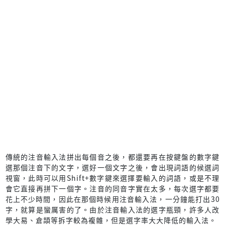
傳統的注音輸入法拼出每個音之後，都還要再在按鍵盤的數字鍵
選那個注音下的文字，選好一個文字之後，會出現詞語的候選詞
視窗，此時可以用Shift+數字鍵來選擇要輸入的詞語，或是不理
會它直接再拼下一個字。注音的同音字實在太多，每次選字都要
花上不少時間，因此在那個時候用注音輸入法，一分鐘能打出30
字，就算是蠻厲害的了。由於注音輸入法的選字瓶頸，許多人改
學大易、倉頡等拆字較為複雜，但是選字率大大降低的輸入法。