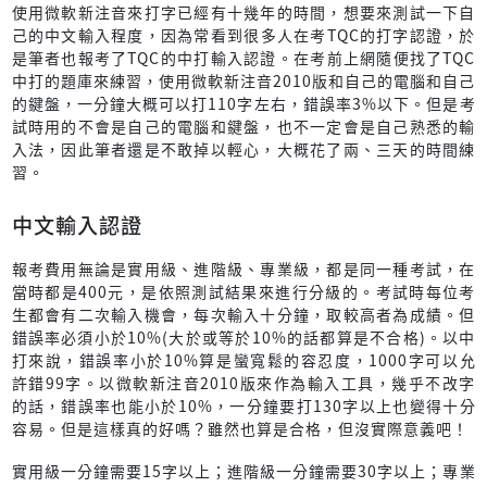
使用微軟新注音來打字已經有十幾年的時間，想要來測試一下自
己的中文輸入程度，因為常看到很多人在考TQC的打字認證，於
是筆者也報考了TQC的中打輸入認證。在考前上網隨便找了TQC
中打的題庫來練習，使用微軟新注音2010版和自己的電腦和自己
的鍵盤，一分鐘大概可以打110字左右，錯誤率3%以下。但是考
試時用的不會是自己的電腦和鍵盤，也不一定會是自己熟悉的輸
入法，因此筆者還是不敢掉以輕心，大概花了兩、三天的時間練
習。
中文輸入認證
報考費用無論是實用級、進階級、專業級，都是同一種考試，在
當時都是400元，是依照測試結果來進行分級的。考試時每位考
生都會有二次輸入機會，每次輸入十分鐘，取較高者為成績。但
錯誤率必須小於10%(大於或等於10%的話都算是不合格)。以中
打來說，錯誤率小於10%算是蠻寬鬆的容忍度，1000字可以允
許錯99字。以微軟新注音2010版來作為輸入工具，幾乎不改字
的話，錯誤率也能小於10%，一分鐘要打130字以上也變得十分
容易。但是這樣真的好嗎？雖然也算是合格，但沒實際意義吧！
實用級一分鐘需要15字以上；進階級一分鐘需要30字以上；專業