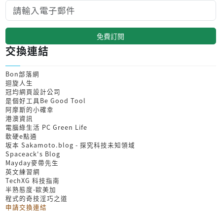
免費訂閱
交換連結
Bon部落網
迴旋人生
冠均網頁設計公司
是個好工具Be Good Tool
阿摩斯的小確幸
港澳資訊
電腦綠生活 PC Green Life
軟硬e點通
坂本 Sakamoto.blog - 探究科技未知領域
Spaceack's Blog
Mayday麥帶先生
英文練習網
TechXG 科技指南
半熟態度-歐美加
程式的奇技淫巧之道
申請交換連結