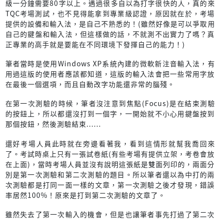
級一分鐘需要80字以上。遇過很多自以為打字很快的人，真的來
TQC考場測試，也不見得能拿到專業級認證，原因就在於，考場
提供的設備和輸入法，是自己不熟悉的！(雖然好像是可以爭取用
自己的鍵盤和輸入法，但這樣做的話，不就測不出實力了嗎？真
正專業的高手就是要能在不同環境下發揮自己的能力！)
筆者當時是使用Windows XP系統內建的微軟新注音輸入法，有
用過這版的使用者應該都知道，這版的輸入法會把一些常用字放
在最後一個選項，而且自動改字功能還非常的腦殘。
在第一次測驗的時候，筆者沒注意到焦點(Focus)是在結束測驗
的按鈕上，所以都還沒打到一個字，一開始就不小心用鍵盤按到
那個按鈕，然後測驗結束......
還好考場人員此時就在旁邊看著我，看到這情形就幫我喬回來
了。考試時桌上只有一張試卷紙(有些考場有提供立架，考卷會放
在上面)，當時考場人員並沒有說明這張紙是雙面列印的，兩面分
別是第一次測驗和第二次測驗的題目。所以筆者還以為中打的兩
次測驗都是打同一面一樣的文章，第一次測驗之後才發現，錯誤
率居然100%！原來是打到第二次測驗的文章了。
雖然失去了第一次輸入的機會，但是也讓筆者事先打過了第二次