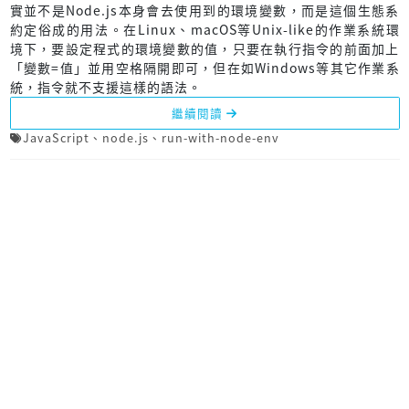
實並不是Node.js本身會去使用到的環境變數，而是這個生態系
約定俗成的用法。在Linux、macOS等Unix-like的作業系統環
境下，要設定程式的環境變數的值，只要在執行指令的前面加上
「變數=值」並用空格隔開即可，但在如Windows等其它作業系
統，指令就不支援這樣的語法。
繼續閱讀
JavaScript
、
node.js
、
run-with-node-env