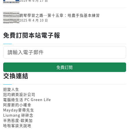
2019 年 6 月 17 日
鋼琴學習之路─第十五章：哈農手指基本練習
2025 年 4 月 10 日
免費訂閱本站電子報
免費訂閱
交換連結
迴旋人生
冠均網頁設計公司
電腦綠生活 PC Green Life
阿摩斯的小確幸
Mayday麥帶先生
Liumang 碎碎念
半熟態度-歐美加
哈啦客談天說地